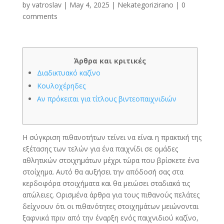
by
vatroslav
|
May 4, 2025
|
Nekategorizirano
|
0
comments
Άρθρα και κριτικές
Διαδικτυακό καζίνο
Κουλοχέρηδες
Αν πρόκειται για τίτλους βιντεοπαιχνιδιών
Η σύγκριση πιθανοτήτων τείνει να είναι η πρακτική της
εξέτασης των τελών για ένα παιχνίδι σε ομάδες
αθλητικών στοιχημάτων μέχρι τώρα που βρίσκετε ένα
στοίχημα. Αυτό θα αυξήσει την απόδοσή σας στα
κερδοφόρα στοιχήματα και θα μειώσει σταδιακά τις
απώλειες.
Ορισμένα άρθρα για τους πιθανούς πελάτες
δείχνουν ότι οι πιθανότητες στοιχημάτων μειώνονται
ξαφνικά πριν από την έναρξη ενός παιχνιδιού καζίνο,