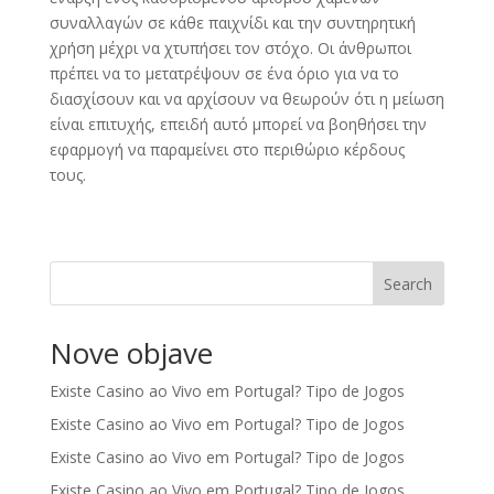
συναλλαγών σε κάθε παιχνίδι και την συντηρητική
χρήση μέχρι να χτυπήσει τον στόχο. Οι άνθρωποι
πρέπει να το μετατρέψουν σε ένα όριο για να το
διασχίσουν και να αρχίσουν να θεωρούν ότι η μείωση
είναι επιτυχής, επειδή αυτό μπορεί να βοηθήσει την
εφαρμογή να παραμείνει στο περιθώριο κέρδους
τους.
Search
Nove objave
Existe Casino ao Vivo em Portugal? Tipo de Jogos
Existe Casino ao Vivo em Portugal? Tipo de Jogos
Existe Casino ao Vivo em Portugal? Tipo de Jogos
Existe Casino ao Vivo em Portugal? Tipo de Jogos