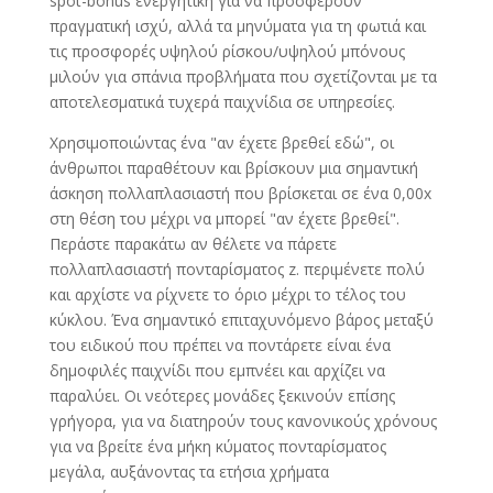
spot-bonus ενεργητική για να προσφέρουν
πραγματική ισχύ, αλλά τα μηνύματα για τη φωτιά και
τις προσφορές υψηλού ρίσκου/υψηλού μπόνους
μιλούν για σπάνια προβλήματα που σχετίζονται με τα
αποτελεσματικά τυχερά παιχνίδια σε υπηρεσίες.
Χρησιμοποιώντας ένα "αν έχετε βρεθεί εδώ", οι
άνθρωποι παραθέτουν και βρίσκουν μια σημαντική
άσκηση πολλαπλασιαστή που βρίσκεται σε ένα 0,00x
στη θέση του μέχρι να μπορεί "αν έχετε βρεθεί".
Περάστε παρακάτω αν θέλετε να πάρετε
πολλαπλασιαστή πονταρίσματος z. περιμένετε πολύ
και αρχίστε να ρίχνετε το όριο μέχρι το τέλος του
κύκλου. Ένα σημαντικό επιταχυνόμενο βάρος μεταξύ
του ειδικού που πρέπει να ποντάρετε είναι ένα
δημοφιλές παιχνίδι που εμπνέει και αρχίζει να
παραλύει. Οι νεότερες μονάδες ξεκινούν επίσης
γρήγορα, για να διατηρούν τους κανονικούς χρόνους
για να βρείτε ένα μήκη κύματος πονταρίσματος
μεγάλα, αυξάνοντας τα ετήσια χρήματα