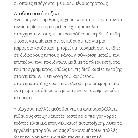
οι οποίες εισάγονται με διαλυμένους τρόπους.
Διαδικτυακό καζίνο
Ένας μεγάλος αριθμός αρχάριων υποτιμά την απόλυτη
ταλαιπωρία που μπορεί να έχει η ποικιλία
στοιχημάτων τους με μακροπρόθεσμα κέρδη. Επειδή
μπορεί να φαίνεται ότι οι πιθανότητες για μια
παρόμοια κατάσταση μπορεί να παραμείνουν οι ίδιες
σε διάφορους τύπους, κάνουν σύγκριση μεταξύ των
επιπέδων των προϊόντων, μαζί με τα πλεονεκτήματα
του προγράμματος, καθώς και τις διαδικασίες έναρξης
στοιχημάτων. Η επιλογή του καλύτερου
στοιχηματιστή έχει ως αποτέλεσμα μια διαφορά από
ένα μικρό εισόδημα μέχρι μια μεγάλη συμφωνημένη
πληρωμή.
Υπάρχουν πολλές μέθοδοι για να αντιπαραβάλλετε
πιθανούς στοιχηματιστές, ωστόσο ο πιο γρήγορος
τρόπος είναι μια επαγγελματική αντιστοίχιση. Αυτά τα
εργαλεία μπορούν να σας εξοικονομήσουν πολλές
ώρες και χρήματα, βοηθώντας σε εξαιρετικά