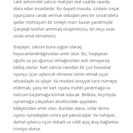
canlı avtomobil satıcısı matçları real saatda raundu
idarə edən insanlardır. Bu dəyərli məsələ, üzvlərin oxşar
oyunçulara cavab verməli olduqları yeni bir sosial biletə
qədər möhtəşəm bir onlayn mərc bazarı yaratmışdır.
Qarşılıqlı təsirləri artırmaq istəyirsinizsə, bir neçə əsas
üsula əməl etməlisiniz.
Başlayın, satıcını buna uyğun olaraq
həyəcanlandırdığınızdan əmin olun. Bu, həqiqətən
uğurlu və ya uğursuz olmağınızdan asılı olmayaraq
tətbiq olunur. Kart satıcısı raundun bir çox həvəskar
oyunçu üçün əyləncəli olmasını təmin etmək üçün
ixtisaslaşıb və işləyir. Və mədəni ünsiyyət tərzi nümayiş
etdirmək, yaxşı bir kart oyunu mühiti yaratmağa və
nəticəni başlamağa kömək edəcək. Birlikdə, keçmişdə
oynamağa çalışarkən ətrafınızdakı qaydaları
bildiyinizdən əmin olun. Bundan əlavə, onlar demo
oyunu oynadıqdan sonra pul yatıracaqlar. Və nəhayət,
dərhal əyləncə üçün etibarlı və ciddi açıq atəş bağlantısı
tövsiyə olunur.