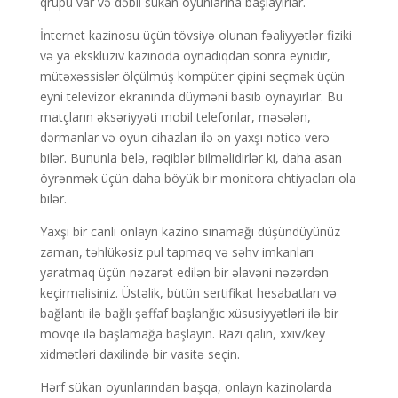
qrupu var və dəbli sükan oyunlarına başlayırlar.
İnternet kazinosu üçün tövsiyə olunan fəaliyyətlər fiziki
və ya eksklüziv kazinoda oynadıqdan sonra eynidir,
mütəxəssislər ölçülmüş kompüter çipini seçmək üçün
eyni televizor ekranında düyməni basıb oynayırlar. Bu
matçların əksəriyyəti mobil telefonlar, məsələn,
dərmanlar və oyun cihazları ilə ən yaxşı nəticə verə
bilər. Bununla belə, rəqiblər bilməlidirlər ki, daha asan
öyrənmək üçün daha böyük bir monitora ehtiyacları ola
bilər.
Yaxşı bir canlı onlayn kazino sınamağı düşündüyünüz
zaman, təhlükəsiz pul tapmaq və səhv imkanları
yaratmaq üçün nəzarət edilən bir əlavəni nəzərdən
keçirməlisiniz. Üstəlik, bütün sertifikat hesabatları və
bağlantı ilə bağlı şəffaf başlanğıc xüsusiyyətləri ilə bir
mövqe ilə başlamağa başlayın. Razı qalın, xxiv/key
xidmətləri daxilində bir vasitə seçin.
Hərf sükan oyunlarından başqa, onlayn kazinolarda