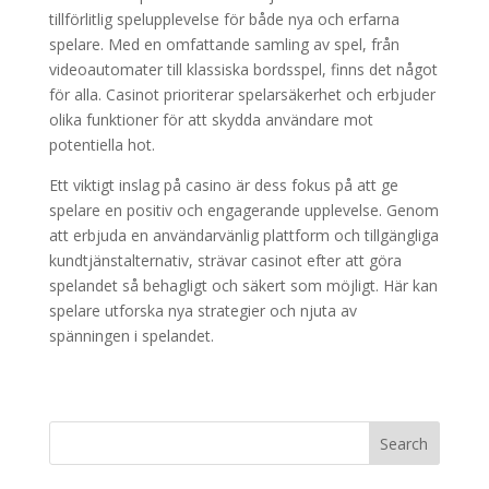
tillförlitlig spelupplevelse för både nya och erfarna
spelare. Med en omfattande samling av spel, från
videoautomater till klassiska bordsspel, finns det något
för alla. Casinot prioriterar spelarsäkerhet och erbjuder
olika funktioner för att skydda användare mot
potentiella hot.
Ett viktigt inslag på casino är dess fokus på att ge
spelare en positiv och engagerande upplevelse. Genom
att erbjuda en användarvänlig plattform och tillgängliga
kundtjänstalternativ, strävar casinot efter att göra
spelandet så behagligt och säkert som möjligt. Här kan
spelare utforska nya strategier och njuta av
spänningen i spelandet.
Search