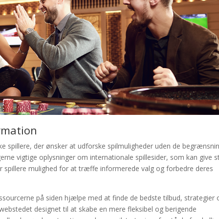
ormation
ke spillere, der ønsker at udforske spilmuligheder uden de begrænsni
rne vigtige oplysninger om internationale spillesider, som kan give s
er spillere mulighed for at træffe informerede valg og forbedre deres
essourcerne på siden hjælpe med at finde de bedste tilbud, strategier 
 webstedet designet til at skabe en mere fleksibel og berigende