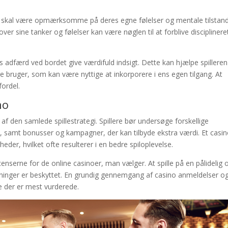
illere skal være opmærksomme på deres egne følelser og mentale tilstan
over sine tanker og følelser kan være nøglen til at forblive disciplinere
færd ved bordet give værdifuld indsigt. Dette kan hjælpe spilleren 
re bruger, som kan være nyttige at inkorporere i ens egen tilgang. At
fordel.
no
l af den samlede spillestrategi. Spillere bør undersøge forskellige
lle, samt bonusser og kampagner, der kan tilbyde ekstra værdi. Et casi
eder, hvilket ofte resulterer i en bedre spiloplevelse.
censerne for de online casinoer, man vælger. At spille på en pålidelig 
ysninger er beskyttet. En grundig gennemgang af casino anmeldelser o
me der er mest vurderede.