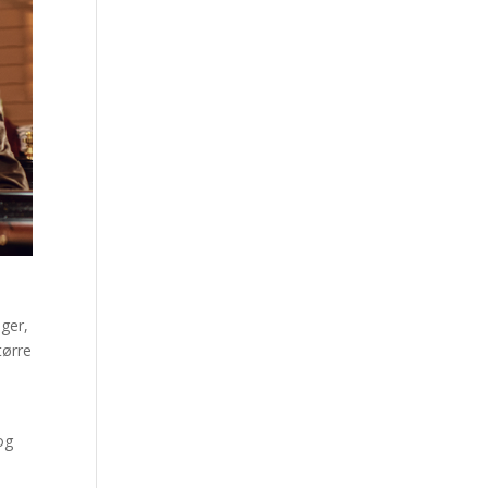
nger,
tørre
og