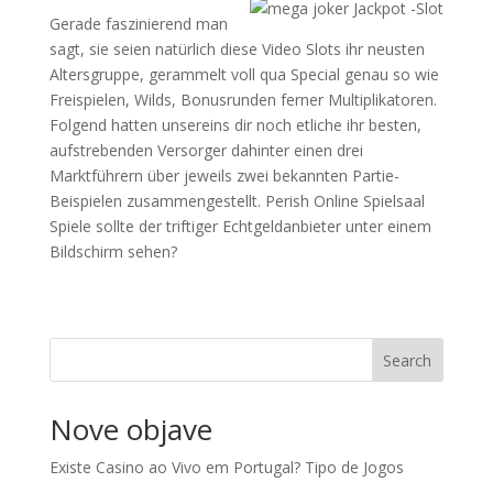
Gerade faszinierend man
sagt, sie seien natürlich diese Video Slots ihr neusten
Altersgruppe, gerammelt voll qua Special genau so wie
Freispielen, Wilds, Bonusrunden ferner Multiplikatoren.
Folgend hatten unsereins dir noch etliche ihr besten,
aufstrebenden Versorger dahinter einen drei
Marktführern über jeweils zwei bekannten Partie-
Beispielen zusammengestellt. Perish Online Spielsaal
Spiele sollte der triftiger Echtgeldanbieter unter einem
Bildschirm sehen?
Search
Nove objave
Existe Casino ao Vivo em Portugal? Tipo de Jogos