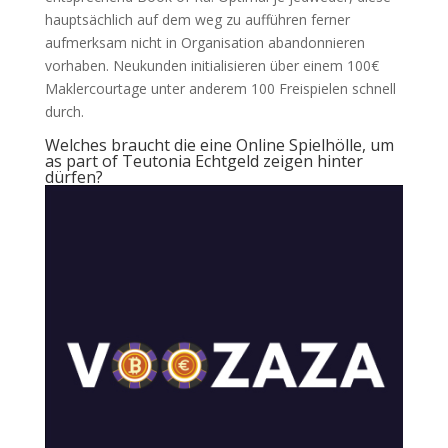
hauptsächlich auf dem weg zu aufführen ferner
aufmerksam nicht in Organisation abandonnieren
vorhaben. Neukunden initialisieren über einem 100€
Maklercourtage unter anderem 100 Freispielen schnell
durch.
Welches braucht die eine Online Spielhölle, um
as part of Teutonia Echtgeld zeigen hinter
dürfen?