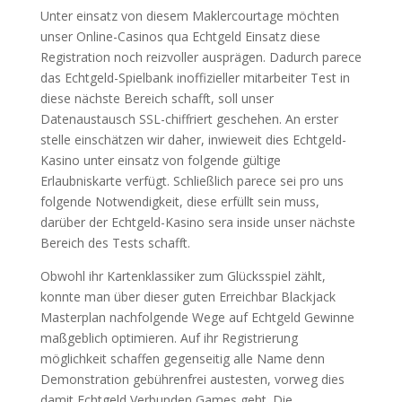
Unter einsatz von diesem Maklercourtage möchten
unser Online-Casinos qua Echtgeld Einsatz diese
Registration noch reizvoller ausprägen. Dadurch parece
das Echtgeld-Spielbank inoffizieller mitarbeiter Test in
diese nächste Bereich schafft, soll unser
Datenaustausch SSL-chiffriert geschehen. An erster
stelle einschätzen wir daher, inwieweit dies Echtgeld-
Kasino unter einsatz von folgende gültige
Erlaubniskarte verfügt. Schließlich parece sei pro uns
folgende Notwendigkeit, diese erfüllt sein muss,
darüber der Echtgeld-Kasino sera inside unser nächste
Bereich des Tests schafft.
Obwohl ihr Kartenklassiker zum Glücksspiel zählt,
konnte man über dieser guten Erreichbar Blackjack
Masterplan nachfolgende Wege auf Echtgeld Gewinne
maßgeblich optimieren. Auf ihr Registrierung
möglichkeit schaffen gegenseitig alle Name denn
Demonstration gebührenfrei austesten, vorweg dies
damit Echtgeld Verbunden Games geht. Die