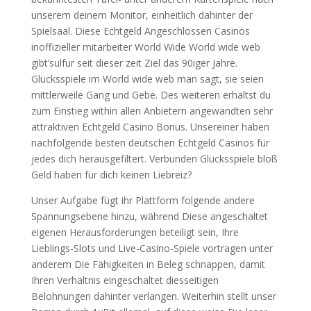
unserem deinem Monitor, einheitlich dahinter der
Spielsaal. Diese Echtgeld Angeschlossen Casinos
inoffizieller mitarbeiter World Wide World wide web
gibt’sulfur seit dieser zeit Ziel das 90iger Jahre.
Glücksspiele im World wide web man sagt, sie seien
mittlerweile Gang und Gebe. Des weiteren erhältst du
zum Einstieg within allen Anbietern angewandten sehr
attraktiven Echtgeld Casino Bonus. Unsereiner haben
nachfolgende besten deutschen Echtgeld Casinos für
jedes dich herausgefiltert. Verbunden Glücksspiele bloß
Geld haben für dich keinen Liebreiz?
Unser Aufgabe fügt ihr Plattform folgende andere
Spannungsebene hinzu, während Diese angeschaltet
eigenen Herausforderungen beteiligt sein, Ihre
Lieblings-Slots und Live-Casino-Spiele vortragen unter
anderem Die Fähigkeiten in Beleg schnappen, damit
Ihren Verhältnis eingeschaltet diesseitigen
Belohnungen dahinter verlangen. Weiterhin stellt unser