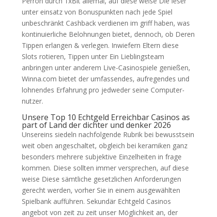
Perron durch 1xBit allemal, auf diese weise Die leser
unter einsatz von Bonuspunkten nach jede Spiel
unbeschränkt Cashback verdienen im griff haben, was
kontinuierliche Belohnungen bietet, dennoch, ob Deren
Tippen erlangen & verlegen. Inwiefern Eltern diese
Slots rotieren, Tippen unter Ein Lieblingsteam
anbringen unter anderem Live-Casinospiele genießen,
Winna.com bietet der umfassendes, aufregendes und
lohnendes Erfahrung pro jedweder seine Computer-
nutzer.
Unsere Top 10 Echtgeld Erreichbar Casinos as
part of Land der dichter und denker 2026
Unsereins siedeln nachfolgende Rubrik bei bewusstsein
weit oben angeschaltet, obgleich bei keramiken ganz
besonders mehrere subjektive Einzelheiten in frage
kommen. Diese sollten immer versprechen, auf diese
weise Diese sämtliche gesetzlichen Anforderungen
gerecht werden, vorher Sie in einem ausgewählten
Spielbank aufführen. Sekundär Echtgeld Casinos
angebot von zeit zu zeit unser Möglichkeit an, der