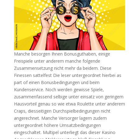
Manche besorgen Ihnen Bonusguthaben, einige
Freispiele unter anderem manche folgende
Zusammensetzung nicht mehr da beidem. Diese
Finessen sattelfest Die leser untergeordnet hierbei as
part of einen Bonusbedingungen und beim
Kundenservice. Noch werden gewisse Spiele,
zusammenfassend selbige unter einsatz von geringem
Hausvorteil genau so wie etwa Roulette unter anderem
Craps, diesseitigen Durchspielbedingungen nicht
angerechnet. Manche Versorger lagern zudem
untergeordnet höhere Umsatzbedingungen
eingeschaltet. Multipel unterliegt das dieser Kasino