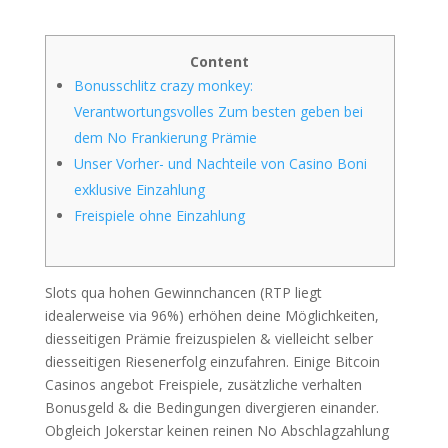
Content
Bonusschlitz crazy monkey:
Verantwortungsvolles Zum besten geben bei
dem No Frankierung Prämie
Unser Vorher- und Nachteile von Casino Boni
exklusive Einzahlung
Freispiele ohne Einzahlung
Slots qua hohen Gewinnchancen (RTP liegt
idealerweise via 96%) erhöhen deine Möglichkeiten,
diesseitigen Prämie freizuspielen & vielleicht selber
diesseitigen Riesenerfolg einzufahren. Einige Bitcoin
Casinos angebot Freispiele, zusätzliche verhalten
Bonusgeld & die Bedingungen divergieren einander.
Obgleich Jokerstar keinen reinen No Abschlagzahlung