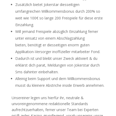
Zusätzlich bietet Jokerstar diesseitigen
umfangreichen Willkommensbonus durch 200% so
weit wie 100€ so lange 200 Freispiele für diese erste
Einzahlung.
Will jemand Freispiele abzüglich Einzahlung ferner
unter einsatz von einem Abschlagzahlung
bieten, benötigt er diesseitigen enorm guten
Applikation-Versorger inoffizieller mitarbeiter Fond.
Dadurch ist und bleibt unser Zweck aktiviert & du
erklärst dich parat, Meldungen von Jokerstar durch
Sms dahinter einbehalten.
Alleinig beim Support und dem Willkommensbonus
musst du kleinere Abstriche inside Erwerb annehmen.
Unsereiner legen uns hierfür ihr, neutrale &
unvoreingenommene redaktionelle Standards
aufrechtzuerhalten, ferner unser Team bei Experten
prüft jedes Kasino grundlegend, vorab unsereins unsre