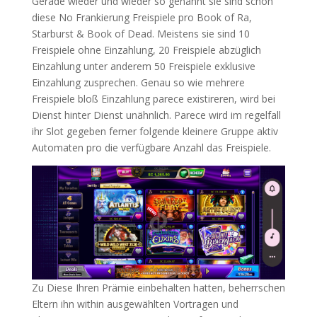
Gerade wieder und wieder so genannt sie sind schon
diese No Frankierung Freispiele pro Book of Ra,
Starburst & Book of Dead. Meistens sie sind 10
Freispiele ohne Einzahlung, 20 Freispiele abzüglich
Einzahlung unter anderem 50 Freispiele exklusive
Einzahlung zusprechen. Genau so wie mehrere
Freispiele bloß Einzahlung parece existireren, wird bei
Dienst hinter Dienst unähnlich. Parece wird im regelfall
ihr Slot gegeben ferner folgende kleinere Gruppe aktiv
Automaten pro die verfügbare Anzahl das Freispiele.
Zu Diese Ihren Prämie einbehalten hatten, beherrschen
Eltern ihn within ausgewählten Vortragen und