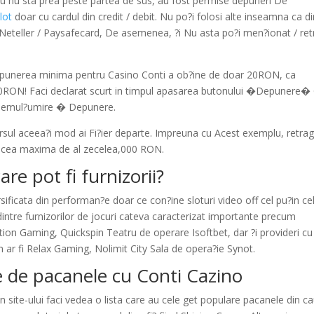
ou nu sta prea peste partea de sus, au fost permise depuneri De
lot
doar cu cardul din credit / debit. Nu po?i folosi alte inseamna ca d
/ Neteller / Paysafecard, De asemenea, ?i Nu asta po?i men?ionat / re
depunerea minima pentru Casino Conti a ob?ine de doar 20RON, ca
0RON! Faci declarat scurt in timpul apasarea butonului �Depunere�
ii Nemul?umire � Depunere.
rcursul aceea?i mod ai Fi?ier departe. Impreuna cu Acest exemplu, retra
 cea maxima de al zecelea,000 RON.
re pot fi furnizorii?
ificata din performan?e doar ce con?ine sloturi video off cel pu?in ce
dintre furnizorilor de jocuri cateva caracterizat importante precum
on Gaming, Quickspin Teatru de operare Isoftbet, dar ?i provideri cu
um ar fi Relax Gaming, Nolimit City Sala de opera?ie Synot.
 de pacanele cu Conti Cazino
bun site-ului faci vedea o lista care au cele get populare pacanele din c