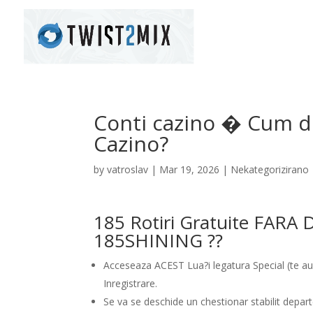
Conti cazino � Cum d
Cazino?
by
vatroslav
|
Mar 19, 2026
|
Nekategorizirano
185 Rotiri Gratuite FARA
185SHINING ??
Acceseaza ACEST Lua?i legatura Special (te au
Inregistrare.
Se va se deschide un chestionar stabilit depart