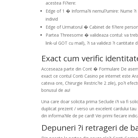
acestea Fi?iere:
Edge of 1 � Informa?ii nemul?umire: Nume ?i a
individ
Edge of Urmatorul � Cabinet de fi?iere persona
Partea Threesome � valideaza contul: va trebui
link-ul GOT cu mail), ?i sa validezi ?i cantitate
Exact cum verific identitat
Acceseaza parte din Cont � Formulare De asemen
exact ce contul Conti Casino pe internet este Ar
cateva ore, Chirurgie Restric?ie 2 zile), po?i efe
bonusul de au!
Una care doar solicita prima Seclude i?i va fi so
duplicat prezent / verso un excelent cardului tau di
din informa?iile de pe card! Vei primi fiecare indi
Depuneri ?i retrageri de b