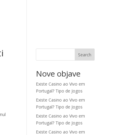
Home
O proizvodu
Kontakt
ENG
i
Search
Nove objave
Existe Casino ao Vivo em
Portugal? Tipo de Jogos
Existe Casino ao Vivo em
Portugal? Tipo de Jogos
nul
Existe Casino ao Vivo em
Portugal? Tipo de Jogos
Existe Casino ao Vivo em