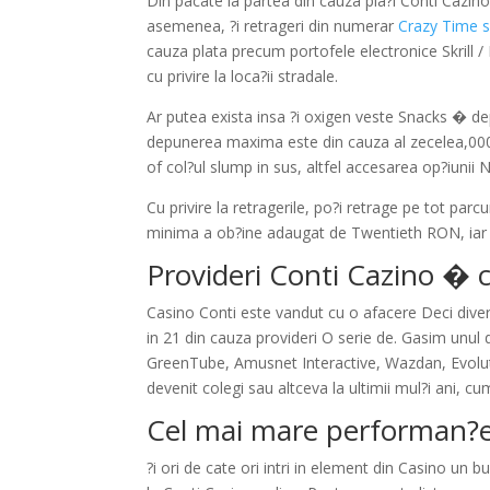
Din pacate la partea din cauza pla?i Conti Cazin
asemenea, ?i retrageri din numerar
Crazy Time s
cauza plata precum portofele electronice Skrill 
cu privire la loca?ii stradale.
Ar putea exista insa ?i oxigen veste Snacks � 
depunerea maxima este din cauza al zecelea,00
of col?ul slump in sus, altfel accesarea op?iun
Cu privire la retragerile, po?i retrage pe tot pa
minima a ob?ine adaugat de Twentieth RON, iar
Provideri Conti Cazino � ca
Casino Conti este vandut cu o afacere Deci divers
in 21 din cauza provideri O serie de. Gasim unul 
GreenTube, Amusnet Interactive, Wazdan, Evoluti
devenit colegi sau altceva la ultimii mul?i ani, c
Cel mai mare performan?e
?i ori de cate ori intri in element din Casino un 