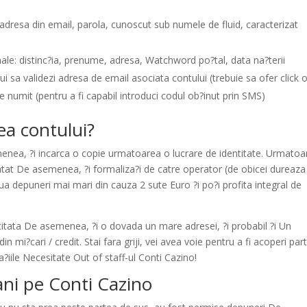
dresa din email, parola, cunoscut sub numele de fluid, caracterizat
le: distinc?ia, prenume, adresa, Watchword po?tal, data na?terii
 sa validezi adresa de email asociata contului (trebuie sa ofer click 
 de numit (pentru a fi capabil introduci codul ob?inut prin SMS)
ea contului?
ea, ?i incarca o copie urmatoarea o lucrare de identitate. Urmatoa
atat De asemenea, ?i formaliza?i de catre operator (de obicei dureaza
ctua depuneri mai mari din cauza 2 sute Euro ?i po?i profita integral de
licitata De asemenea, ?i o dovada un mare adresei, ?i probabil ?i Un
n mi?cari / credit. Stai fara griji, vei avea voie pentru a fi acoperi par
ca?iile Necesitate Out of staff-ul Conti Cazino!
ani pe Conti Cazino