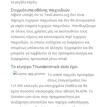
τα μεγάλα κέρδη.
Στιγμιότυπα οθόνης παιχνιδιών
Λάβετε υπόψη ότι το TestCasinos.org δεν είναι
πάροχος τυχερών παιχνιδιών και δεν θα συνεργαστεί
με καμία εταιρεία τυχερών παιχνιδιών. Υπενθυμίζουμε
σε όλους τους χρήστες μας να ακολουθούν τους
τοπικούς νόμους και κανονισμούς περί τυχερών
παιχνιδιών, οι οποίοι ενδέχεται να διαφέρουν και
επομένως υπόκεινται σε αλλαγές. Εγγραφείτε και θα
μπορείτε να λαμβάνετε τα πιο πρόσφατα κίνητρα και
διαφημίσεις προσωπικά μέσω email.
Το κίνητρο Thunderstruck slots έχει
Το online παιχνίδι προσφέρει
στους επαγγελματίες του
121.500 επιλογές για επιτυχημένα έπαθλα και θα
έχετε ποσοστό επιστροφής στον αθλητή 96,65%. Το
Slotsites.com είναι στην πραγματικότητα μια
ανεξάρτητη ιστοσελίδα που παρέχει καθοδήγηση,