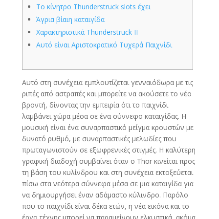
Το κίνητρο Thunderstruck slots έχει
Άγρια βίαιη καταιγίδα
Χαρακτηριστικά Thunderstruck II
Αυτό είναι Αριστοκρατικό Τυχερά Παιχνίδι
Αυτό στη συνέχεια εμπλουτίζεται γενναιόδωρα με τις
ριπές από αστραπές και μπορείτε να ακούσετε το νέο
βροντή, δίνοντας την εμπειρία ότι το παιχνίδι
λαμβάνει χώρα μέσα σε ένα σύννεφο καταιγίδας. Η
μουσική είναι ένα συναρπαστικό μείγμα κρουστών με
δυνατό ρυθμό, με συναρπαστικές μελωδίες που
πρωταγωνιστούν σε εξωφρενικές στιγμές.
Η καλύτερη
γραφική διαδοχή συμβαίνει όταν ο Thor κινείται προς
τη βάση του κυλίνδρου και στη συνέχεια εκτοξεύεται
πίσω στα νεότερα σύννεφα μέσα σε μια καταιγίδα για
να δημιουργήσει έναν αδάμαστο κύλινδρο. Παρόλο
που το παιχνίδι είναι δέκα ετών, η νέα εικόνα και το
έργο τέχνης μπορεί να παραμείνουν ελκυστικά, ακόμα