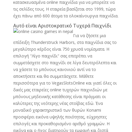
κατασκευασμένα online παιχνίδια για να μπορείτε να
τις σελίδες τους. Η εταιρεία βασίζεται στο 1999, τώρα
έχει πάνω από 600 άτομα τα ολοκαίνουργια παιχνίδια.
Αυτό είναι Αριστοκρατικό Τυχερά Παιχνίδι
Για να ζήσετε μια
επίδειξη Thunderstruck Harbors, στα παιχνίδια σας το
μεγαλύτερο κέρδος είναι 750 χρυσά νομίσματα. Η
επιλογή "Λίγο παιχνίδι" σας επιτρέπει να
συμμετάσχετε στο παιχνίδι σε λίγα δευτερόλεπτα και
να χάσετε το μπόνους κανονιού αντί να το
αποκτήσετε και θα συμμετάσχετε. Μάθετε
περισσότερα για το VegasSlotsOnline και γιατί όλες οι
δικές μας εταιρείες online τυχερών παιχνιδιών με
μπόνους μηδενικής κατάθεσης είναι πράγματι οι
καλύτερες της νεότερης νέας στοίβας εδώ. Ένα
μοναδικό χαρακτηριστικό των θυρών Konami
προσφέρει εικόνα υψηλής ποιότητας, εύχρηστες
επιλογές και προκαθορισμένο αριθμό γραμμών. Η
εικόνα και ο ήχος διατηρούν τα εμφανή και ζεστά