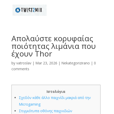
Απολαύστε κορυφαίας
ποιότητας λιμάνια που
έχουν Thor
by
vatroslav
|
Mar 23, 2026
|
Nekategorizirano
|
0
comments
Ιστολόγια
Σχεδόν κάθε άλλο παιχνίδι μακριά από την
Microgaming
Στιγμιότυπα οθόνης παιχνιδιών