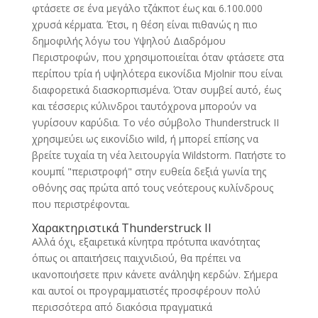
φτάσετε σε ένα μεγάλο τζάκποτ έως και 6.100.000
χρυσά κέρματα. Έτσι, η θέση είναι πιθανώς η πιο
δημοφιλής λόγω του Υψηλού Διαδρόμου
Περιστροφών, που χρησιμοποιείται όταν φτάσετε στα
περίπου τρία ή υψηλότερα εικονίδια Mjolnir που είναι
διαφορετικά διασκορπισμένα. Όταν συμβεί αυτό, έως
και τέσσερις κύλινδροι ταυτόχρονα μπορούν να
γυρίσουν καρύδια. Το νέο σύμβολο Thunderstruck II
χρησιμεύει ως εικονίδιο wild, ή μπορεί επίσης να
βρείτε τυχαία τη νέα λειτουργία Wildstorm. Πατήστε το
κουμπί "περιστροφή" στην ευθεία δεξιά γωνία της
οθόνης σας πρώτα από τους νεότερους κυλίνδρους
που περιστρέφονται.
Χαρακτηριστικά Thunderstruck II
Αλλά όχι, εξαιρετικά κίνητρα πρότυπα ικανότητας
όπως οι απαιτήσεις παιχνιδιού, θα πρέπει να
ικανοποιήσετε πριν κάνετε ανάληψη κερδών. Σήμερα
και αυτοί οι προγραμματιστές προσφέρουν πολύ
περισσότερα από διακόσια πραγματικά