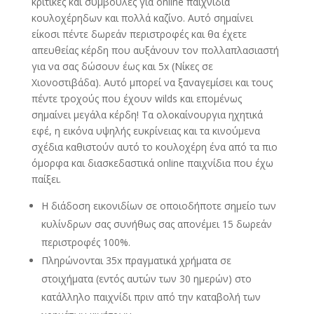
κριτικές και συμβουλές για online παιχνίδια
κουλοχέρηδων και πολλά καζίνο. Αυτό σημαίνει
είκοσι πέντε δωρεάν περιστροφές και θα έχετε
απευθείας κέρδη που αυξάνουν τον πολλαπλασιαστή
για να σας δώσουν έως και 5x (Νίκες σε
Χιονοστιβάδα). Αυτό μπορεί να ξαναγεμίσει και τους
πέντε τροχούς που έχουν wilds και επομένως
σημαίνει μεγάλα κέρδη! Τα ολοκαίνουργια ηχητικά
εφέ, η εικόνα υψηλής ευκρίνειας και τα κινούμενα
σχέδια καθιστούν αυτό το κουλοχέρη ένα από τα πιο
όμορφα και διασκεδαστικά online παιχνίδια που έχω
παίξει.
Η διάδοση εικονιδίων σε οποιοδήποτε σημείο των
κυλίνδρων σας συνήθως σας απονέμει 15 δωρεάν
περιστροφές 100%.
Πληρώνονται 35x πραγματικά χρήματα σε
στοιχήματα (εντός αυτών των 30 ημερών) στο
κατάλληλο παιχνίδι πριν από την καταβολή των