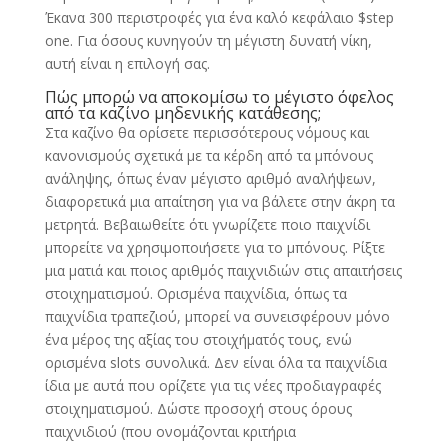
Έκανα 300 περιστροφές για ένα καλό κεφάλαιο $step
one.
Για όσους κυνηγούν τη μέγιστη δυνατή νίκη,
αυτή είναι η επιλογή σας.
Πώς μπορώ να αποκομίσω το μέγιστο όφελος
από τα καζίνο μηδενικής κατάθεσης;
Στα καζίνο θα ορίσετε περισσότερους νόμους και
κανονισμούς σχετικά με τα κέρδη από τα μπόνους
ανάληψης, όπως έναν μέγιστο αριθμό αναλήψεων,
διαφορετικά μια απαίτηση για να βάλετε στην άκρη τα
μετρητά. Βεβαιωθείτε ότι γνωρίζετε ποιο παιχνίδι
μπορείτε να χρησιμοποιήσετε για το μπόνους. Ρίξτε
μια ματιά και ποιος αριθμός παιχνιδιών στις απαιτήσεις
στοιχηματισμού. Ορισμένα παιχνίδια, όπως τα
παιχνίδια τραπεζιού, μπορεί να συνεισφέρουν μόνο
ένα μέρος της αξίας του στοιχήματός τους, ενώ
ορισμένα slots συνολικά. Δεν είναι όλα τα παιχνίδια
ίδια με αυτά που ορίζετε για τις νέες προδιαγραφές
στοιχηματισμού. Δώστε προσοχή στους όρους
παιχνιδιού (που ονομάζονται κριτήρια