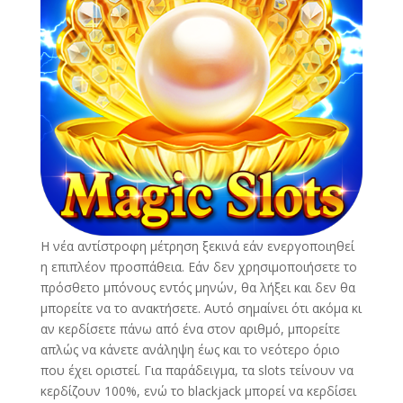
Η νέα αντίστροφη μέτρηση ξεκινά εάν ενεργοποιηθεί
η επιπλέον προσπάθεια. Εάν δεν χρησιμοποιήσετε το
πρόσθετο μπόνους εντός μηνών, θα λήξει και δεν θα
μπορείτε να το ανακτήσετε. Αυτό σημαίνει ότι ακόμα κι
αν κερδίσετε πάνω από ένα στον αριθμό, μπορείτε
απλώς να κάνετε ανάληψη έως και το νεότερο όριο
που έχει οριστεί. Για παράδειγμα, τα slots τείνουν να
κερδίζουν 100%, ενώ το blackjack μπορεί να κερδίσει