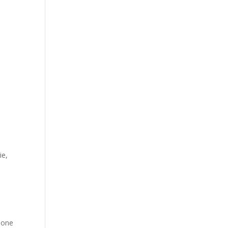
ie,
pone