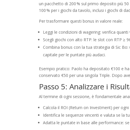
un pacchetto di 200 % sul primo deposito più 50 f
100 % per i giochi da tavolo, inclusi i giochi di dad
Per trasformare questi bonus in valore reale:
Leggi le condizioni di wagering: verifica quanti
Scegli giochi con alto RTP: le slot con RTP ≥ 9
Combina bonus con la tua strategia di Sic Bo:
capitale per le puntate più audaci.
Esempio pratico: Paolo ha depositato €100 e ha 
conservato €50 per una singola Triple. Dopo aver s
Passo 5: Analizzare i Risul
Al termine di ogni sessione, è fondamentale analiz
Calcola il ROI (Return on Investment) per ogn
Identifica le sequenze vincenti e valuta se la tu
Adatta le puntate in base alle performance: s