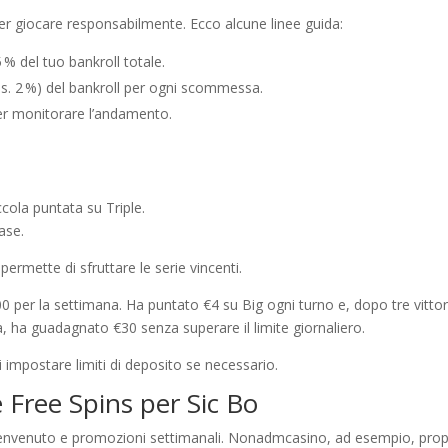
per giocare responsabilmente. Ecco alcune linee guida:
5 % del tuo bankroll totale.
(es. 2 %) del bankroll per ogni scommessa.
 per monitorare l’andamento.
ccola puntata su Triple.
base.
 permette di sfruttare le serie vincenti.
per la settimana. Ha puntato €4 su Big ogni turno e, dopo tre vittor
na, ha guadagnato €30 senza superare il limite giornaliero.
impostare limiti di deposito se necessario.
 Free Spins per Sic Bo
 benvenuto e promozioni settimanali. Nonadmcasino, ad esempio, pro