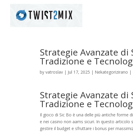
Strategie Avanzate di
Tradizione e Tecnolog
by
vatroslav
|
Jul 17, 2025
|
Nekategorizirano
|
Strategie Avanzate di
Tradizione e Tecnolog
Il gioco di Sic Bo è una delle più antiche forme d
e nei casino non aams sicuri. In questo articolo 
gestire il budget e sfruttare i bonus per massimi