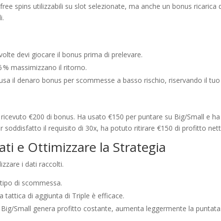
ree spins utilizzabili su slot selezionate, ma anche un bonus ricarica 
i.
 volte devi giocare il bonus prima di prelevare.
6 % massimizzano il ritorno.
 usa il denaro bonus per scommesse a basso rischio, riservando il tuo
ricevuto €200 di bonus. Ha usato €150 per puntare su Big/Small e ha
oddisfatto il requisito di 30x, ha potuto ritirare €150 di profitto nett
tati e Ottimizzare la Strategia
zare i dati raccolti.
i tipo di scommessa.
a tattica di aggiunta di Triple è efficace.
e Big/Small genera profitto costante, aumenta leggermente la puntata