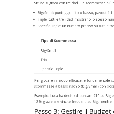
Sic Bo si gioca con tre dadi. Le scommesse più
Big/Small: punteggio alto o basso, payout 1:1.
Triple: tutti e tre i dadi mostrano lo stesso n
Specific Triple: un numero preciso su tutti e tre
Tipo di Scommessa
Big/Small
Triple
Specific Triple
Per giocare in modo efficace, è fondamentale con
scommesse a basso rischio (Big/Small) con occasi
Esempio: Luca ha deciso di puntare €10 su Big e €
12 % grazie alle vincite frequenti su Big, mentre
Passo 3: Gestire il Budge