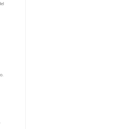
del
o.
.