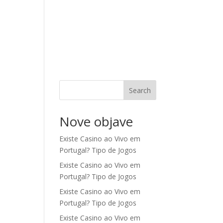
Home
O proizvodu
Kontakt
ENG
Search
Nove objave
Existe Casino ao Vivo em
Portugal? Tipo de Jogos
Existe Casino ao Vivo em
Portugal? Tipo de Jogos
Existe Casino ao Vivo em
Portugal? Tipo de Jogos
Existe Casino ao Vivo em