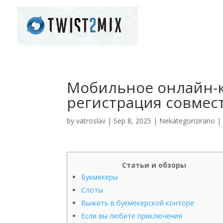
Мобильное онлайн-ка
регистрация совмес
by
vatroslav
|
Sep 8, 2025
|
Nekategorizirano
Статьи и обзоры
Букмекеры
Слоты
Выжить в букмекерской конторе
Если вы любите приключения