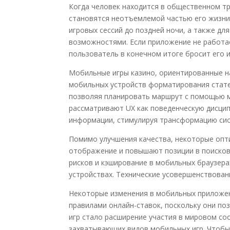
Когда человек находится в общественном т
становятся неотъемлемой частью его жизни.
игровых сессий до поздней ночи, а также д
возможностями. Если приложение не работа
пользователь в конечном итоге бросит его и
Мобильные игры казино, ориентированные н
мобильных устройств форматирования стате
позволяя планировать маршрут с помощью 
рассматривают UX как поведенческую дисци
информации, стимулируя трансформацию сис
Помимо улучшения качества, некоторые опт
отображение и повышают позиции в поисков
рисков и кэширование в мобильных браузер
устройствах. Технические усовершенствован
Некоторые изменения в мобильных приложе
правилами онлайн-ставок, поскольку они поз
игр стало расширение участия в мировом со
захватывающих видов мобильных игр. Чтобы