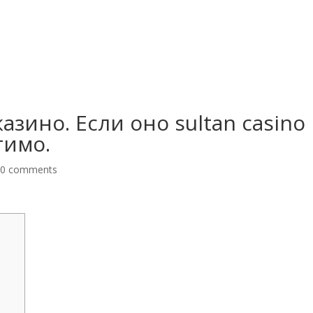
зино. Если оно sultan casino
тимо.
|
0 comments