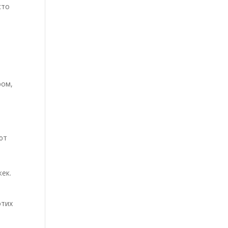
сто
ром,
ют
е
жек.
и
этих