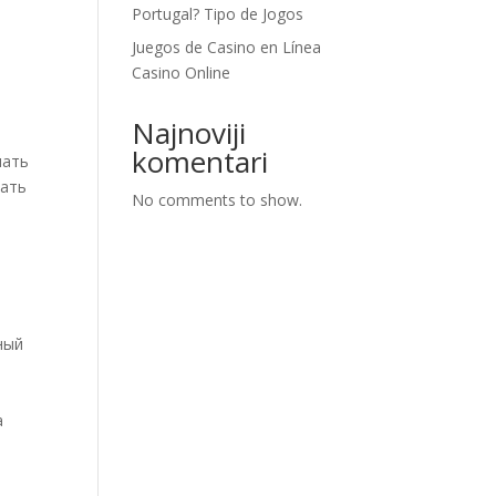
Portugal? Tipo de Jogos
Juegos de Casino en Línea
Casino Online
Najnoviji
komentari
пать
чать
No comments to show.
ный
а