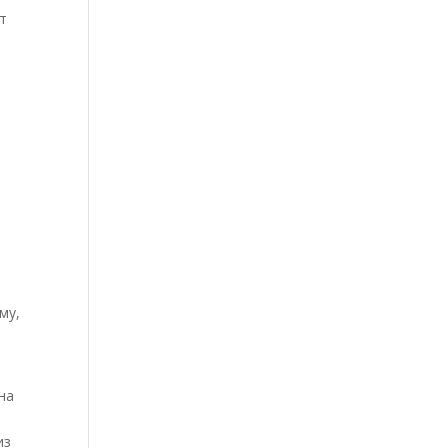
т
.
му,
на
из