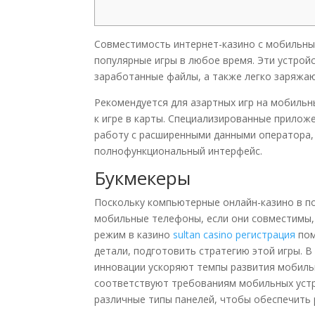
Совместимость интернет-казино с мобильны
популярные игры в любое время. Эти устрой
заработанные файлы, а также легко заряжаю
Рекомендуется для азартных игр на мобильн
к игре в карты.
Специализированные приложе
работу с расширенными данными оператора, 
полнофункциональный интерфейс.
Букмекеры
Поскольку компьютерные онлайн-казино в п
мобильные телефоны, если они совместимы,
режим в казино
sultan casino регистрация
пом
детали, подготовить стратегию этой игры. В
инновации ускоряют темпы развития мобильн
соответствуют требованиям мобильных устр
различные типы панелей, чтобы обеспечить 