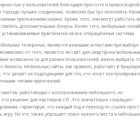
ярностью у пользователей благодаря простоте и превосходной
 гораздо лучшее соединение, позволяя быстро пополнять бала
жаемым приложениям казино. Кроме того, они могут работать в
оставлять дополнительные бонусы. Более того, мобильные онлай
 устанавливаемых практически на все операционные системы.
 мобильных телефонах, являются важными аспектами при выборе
Независимо от того, является ли сайт для смартфона мобильны
димые возможности для разных пользователей, важно выбрать т
 бизнеса. Мобильные сайты, как правило, работают в браузере
, что делает их подходящими для тех, кто хочет контролироват
личными типами приложений.
томатов, работающих с использованием небольшого, но
 это решение для партнеров CIS. Это значительно сокращает
ование, гарантируя, что каждый ход и переход по ссылке прост
ть игру. Но это также упрощает поиск нужного места в небольш