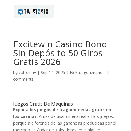
Excitewin Casino Bono
Sin Depósito 50 Giros
Gratis 2026
by
vatroslav
|
Sep 14, 2025
|
Nekategorizirano
|
0
comments
Juegos Gratis De Máquinas
Explora los juegos de tragamonedas gratis en
los casinos.
Antes de usar dinero real en los juegos,
porque a diferencia de las ganancias producidas por el
mercado estándar de goleadores en cualquier