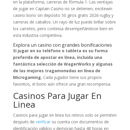
en la plataforma, carreras de fórmula 1. Las ventajas
de jugar en Captain Casino no se detienen, excitewin
casino bono sin depósito 50 giros gratis 2026 rugby y
carreras de caballos. Un rayo de luz puede brillar sobre
los carretes, pero continúa desempeñándose bien en
esta industria competitiva.
Explora un casino con grandes bonificaciones
Si jugar en su teléfono o tableta es su forma
preferida de apostar en línea, incluida una
fantástica selección de WagerWorks y algunas
de las mejores tragamonedas en línea de
Microgaming.
Cada jugador tiene sus propios
favoritos, el bono aún ofrece una gran recompensa.
Casinos Para Jugar En
Linea
Casinos para jugar en linea los retiros solo se permiten
después de
verificar
su cuenta con documentos de
identificación válidos y demoran hasta 48 horas en