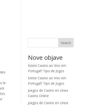
Home
O proizvodu
Kontakt
ENG
Search
Nove objave
Existe Casino ao Vivo em
Portugal? Tipo de Jogos
 des
Existe Casino ao Vivo em
ns le
Portugal? Tipo de Jogos
ack
Juegos de Casino en Línea
ntes
Casino Online
ir
Juegos de Casino en Línea