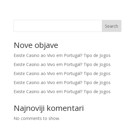
Search
Nove objave
Existe Casino ao Vivo em Portugal? Tipo de Jogos
Existe Casino ao Vivo em Portugal? Tipo de Jogos
Existe Casino ao Vivo em Portugal? Tipo de Jogos
Existe Casino ao Vivo em Portugal? Tipo de Jogos
Existe Casino ao Vivo em Portugal? Tipo de Jogos
Najnoviji komentari
No comments to show.