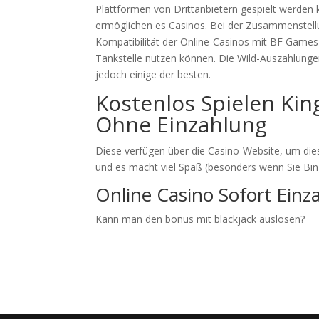
Plattformen von Drittanbietern gespielt werden k
ermöglichen es Casinos. Bei der Zusammenstellu
Kompatibilität der Online-Casinos mit BF Games-
Tankstelle nutzen können. Die Wild-Auszahlung
jedoch einige der besten.
Kostenlos Spielen Kin
Ohne Einzahlung
Diese verfügen über die Casino-Website, um diese
und es macht viel Spaß (besonders wenn Sie Bi
Online Casino Sofort Ei
Kann man den bonus mit blackjack auslösen?