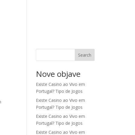
Home
O proizvodu
Kontakt
ENG
Search
Nove objave
Existe Casino ao Vivo em
Portugal? Tipo de Jogos
Existe Casino ao Vivo em
n
Portugal? Tipo de Jogos
Existe Casino ao Vivo em
Portugal? Tipo de Jogos
Existe Casino ao Vivo em