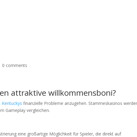
|
0 comments
ten attraktive willkommensboni?
,
Kentuckys
finanzielle Probleme anzugehen. Stammeskasinos werde
dem Gameplay vergleichen.
ierung eine großartige Möglichkeit für Spieler, die direkt auf