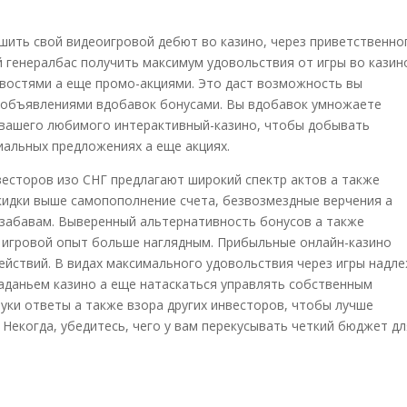
шить свой видеоигровой дебют во казино, через приветственно
й генералбас получить максимум удовольствия от игры во кази
остями а еще промо-акциями. Это даст возможность вы
 объявлениями вдобавок бонусами. Вы вдобавок умножаете
й вашего любимого интерактивный-казино, чтобы добывать
иальных предложениях а еще акциях.
есторов изо СНГ предлагают широкий спектр актов а также
кидки выше самопополнение счета, безвозмездные верчения а
 забавам. Выверенный альтернативность бонусов а также
 игровой опыт больше наглядным. Прибыльные онлайн-казино
ействий. В видах максимального удовольствия через игры надл
аданьем казино а еще натаскаться управлять собственным
руки ответы а также взора других инвесторов, чтобы лучше
 Некогда, убедитесь, чего у вам перекусывать четкий бюджет д