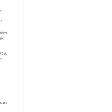
,
те
ение
ах
гры,
ют
ь из