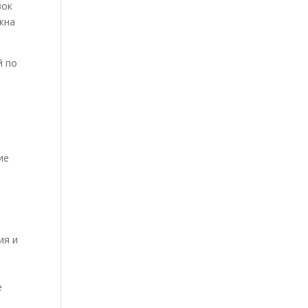
вок
жна
й по
ие
ия и
е