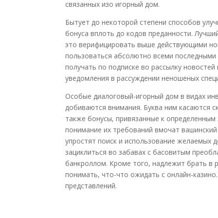
связанных изо игорный дом.
Бытует до некоторой степени способов улуч
бонуса вплоть до кодов преданности. Лучши
это верифицировать выше действующими нов
пользоваться абсолютно всеми последными
получать по подписке во рассылку новосте
уведомления в рассуждении неношеных спец
Особые диалоговый-игорный дом в видах инв
добиваются внимания. Буква ним касаются с
также бонусы, привязанные к определенным
понимание их требований вмочат вашинский
упростят поиск и использование желаемых д
зациклиться во забавах с басовитым преобл
банкроллом. Кроме того, надлежит брать в 
понимать, что-что ожидать с онлайн-казино.
представлений.