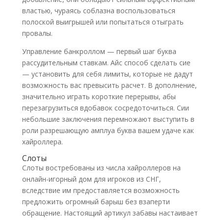
властью, чураясь соблазна воспользоваться
полоской выигрышей или попытаться отыграть
провалы.
Управление банкроллом — первый шаг буква
рассудительным ставкам. Айс способ сделать сие
— установить для себя лимиты, которые не дадут
возможность вас превысить расчет. В дополнение,
значительно играть короткие перерывы, абы
перезагрузиться вдобавок сосредоточиться. Сии
небольшие заключения перемножают выступить в
роли разрешающую амплуа буква вашем удаче как
хайроллера.
Слоты
Слоты востребованы из числа хайроллеров на
онлайн-игорный дом для игроков из СНГ,
вследствие им предоставляется возможность
предложить огромный барыш без взаперти
обращение. Настоящий артикул забавы настаивает