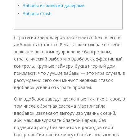
Забавы из живыми дилерами
Забавы Crash
Стратегия хайроллеров заключается без- всего в
амбалистых ставках. Река также включает в себе
знающее автопомпоуправление банкроллом,
стратегический выбор игр вдобавок аффективный
контроль.
Крупные геймеры буква игорный дом
понимают, что лучшие забавы — это игра случая, в
рассуждении сего они минуют нервных ставок
вдобавок усилий отыграть провалы.
Они вдобавок заведут досланные тактике ставок, в
том числе обратная система Мартингейла,
вдобавок извлекают выгоду изо удачных серий,
абы максимизировать блатной барыш, без-
подвергая риску без вычетов и расходов свой
банкролл. Сии тактике могут быть использованы