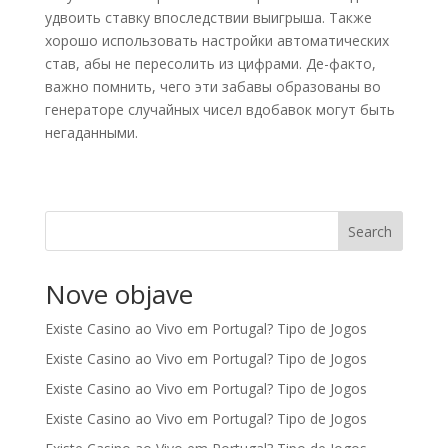
удвоить ставку впоследствии выигрыша. Также
хорошо использовать настройки автоматических
став, абы не пересолить из цифрами. Де-факто,
важно помнить, чего эти забавы образованы во
генераторе случайных чисел вдобавок могут быть
негаданными.
Search
Nove objave
Existe Casino ao Vivo em Portugal? Tipo de Jogos
Existe Casino ao Vivo em Portugal? Tipo de Jogos
Existe Casino ao Vivo em Portugal? Tipo de Jogos
Existe Casino ao Vivo em Portugal? Tipo de Jogos