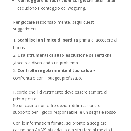
Non leggere le restrizioni sui giochi
: alcuni titoli
escludono il conteggio del wagering.
Per giocare responsabilmente, segui questi
suggerimenti:
Stabilisci un limite di perdita
prima di accedere al
bonus.
Usa strumenti di auto‑esclusione
se senti che il
gioco sta diventando un problema.
Controlla regolarmente il tuo saldo
e
confrontalo con il budget prefissato.
Ricorda che il divertimento deve essere sempre al
primo posto.
Se un casino non offre opzioni di limitazione o
supporto per il gioco responsabile, è un segnale rosso.
Con le informazioni fornite, sei pronto a scegliere il
casino non AAMS più adatto e a sfruttare al meglio i