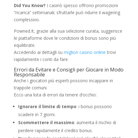
Did You Know?
I casinò spesso offrono promozioni
“ricarica” settimanali; sfruttarle può ridurre il wagering
complessivo.
Powned.It, grazie alla sua selezione curata, suggerisce
le piattaforme dove le condizioni di bonus sono più
equilibrate.
Accedendo ai dettagli su
migliori casino online
trovi
rapidamente i conti da fare.
Errori da Evitare e Consigli per Giocare in Modo
Responsabile
Anche i giocatori più esperti possono incappare in
trappole comuni.
Ecco una lista di errori da tenere d’occhio:
Ignorare il limite di tempo
: i bonus possono
scadere in 7 giorni.
Scommettere il massimo
: aumenta il rischio di
perdere rapidamente il credito bonus.