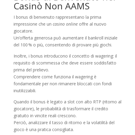
Casinò Non AAMS
I bonus di benvenuto rappresentano la prima
impressione che un
casino online
offre al nuovo
giocatore.
Un’offerta generosa può aumentare il bankroll iniziale
del 100 % o più, consentendo di provare più giochi.
Inoltre, i bonus introducono il concetto di wagering: il
requisito di scommessa che deve essere soddisfatto
prima del prelievo.
Comprendere come funziona il wagering è
fondamentale per non rimanere bloccati con fondi
inutilizzabili.
Quando il bonus è legato a slot con alto RTP (ritorno al
giocatore), le probabilità di trasformare il credito
gratuito in vincite reali crescono.
Perciò, analizzare il tasso di ritorno e la volatilità del
gioco è una pratica consigliata.