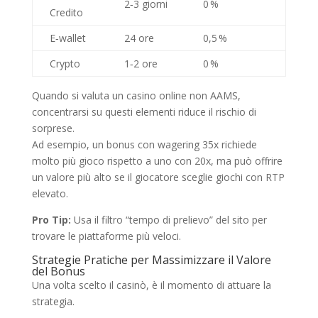
2‑3 giorni
0 %
Credito
E‑wallet
24 ore
0,5 %
Crypto
1‑2 ore
0 %
Quando si valuta un casino online non AAMS,
concentrarsi su questi elementi riduce il rischio di
sorprese.
Ad esempio, un bonus con wagering 35x richiede
molto più gioco rispetto a uno con 20x, ma può offrire
un valore più alto se il giocatore sceglie giochi con RTP
elevato.
Pro Tip:
Usa il filtro “tempo di prelievo” del sito per
trovare le piattaforme più veloci.
Strategie Pratiche per Massimizzare il Valore
del Bonus
Una volta scelto il casinò, è il momento di attuare la
strategia.