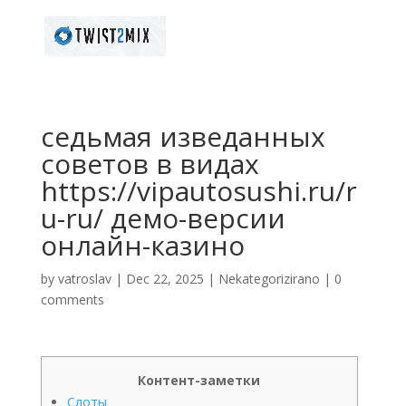
седьмая изведанных
советов в видах
https://vipautosushi.ru/r
u-ru/ демо-версии
онлайн-казино
by
vatroslav
|
Dec 22, 2025
|
Nekategorizirano
|
0
comments
Контент-заметки
Слоты