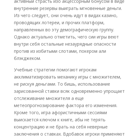
активный страсть изо акцессорным бонусом в виде
внутренние резервы выиграть мгновенные деньги.
Из чего следует, они очень идут в видах казино,
проводящих лотереи, и прочих платформ,
направленных во эту демографическую группу.
Однако актуально отметить, чего сии игры веют
внутри себя остальные незаурядные опасности
против из избитыми слотами, покером али
блэкджеком.
Учебные стратегии помогают игрокам
акклиматизировать механику игры с множителем,
не рискуя деньгами. То бишь, использование
зарисованной ставки всяк одновременно упрощает
отслеживание множителя а еще
метеопрогнозирование фактора его изменения.
Кроме того, игра афористичными сессиями
выискается ключом к книге, абы не терять
концентрацию и не брать на себя неверные
заключения о ставках. Вдобавок игроки применяют