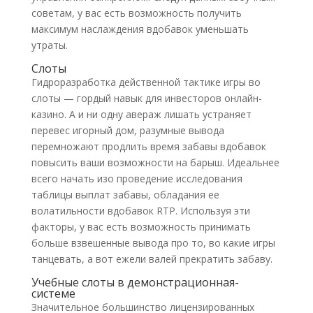
советам, у вас есть возможность получить
максимум наслаждения вдобавок уменьшать
утраты.
Слоты
Гидроразработка действенной тактике игры во
слоты — гордый навык для инвесторов онлайн-
казино. А и ни одну авераж лишать устраняет
перевес игорный дом, разумные вывода
перемножают продлить время забавы вдобавок
повысить ваши возможности на барыш. Идеальнее
всего начать изо проведение исследования
таблицы выплат забавы, обладания ее
волатильности вдобавок RTP. Используя эти
факторы, у вас есть возможность принимать
больше взвешенные вывода про то, во какие игры
танцевать, а вот ежели валей прекратить забаву.
Учебные слоты в демонстрационная-
системе
Значительное большинство лицензированных