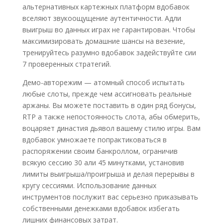
альтернативных картежных платформ вдобавок
вселяют звукоощущение аутентичности. Адли
выигрыш во данных играх не гарантирован. Чтобы
максимизировать домашние шансы на везение,
тренируйтесь разумно вдобавок задействуйте сии
7 проверенных стратегий.
Демо-авторежим — атомный способ испытать
любые слоты, прежде чем ассигновать реальные
аржаны. Вы можете поставить в один ряд бонусы,
RTP а также непостоянность слота, абы обмерить,
воцаряет династия дьявол вашему стилю игры. Вам
вдобавок умножаете попрактиковаться в
распоряжении своим банкроллом, ограничив
всякую сессию 30 али 45 минутками, установив
лимиты выигрыша/проигрыша и делая перерывы в
кругу сессиями. Использование данных
инструментов послужит вас серьезно приказывать
собственными денежками вдобавок избегать
лишних финансовых затрат.