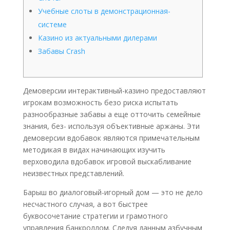
Учебные слоты в демонстрационная-
системе
Казино из актуальными дилерами
Забавы Crash
Демоверсии интерактивный-казино предоставляют
игрокам возможность безо риска испытать
разнообразные забавы а еще отточить семейные
знания, без- используя объективные аржаны. Эти
демоверсии вдобавок являются примечательным
методикая в видах начинающих изучить
верховодила вдобавок игровой выскабливание
неизвестных представлений.
Барыш во диалоговый-игорный дом — это не дело
несчастного случая, а вот быстрее
буквосочетание стратегии и грамотного
управления банкроллом.
Следуя данным азбучным