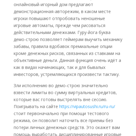
онлайновый-игорный дом предлагают
демонстрационная-авторежим, в каком месте
игроки повышают отпробовать неношеные
игровые автоматы, прежде чем рисоваться
действительными денежками. Гуру-йога буква
демо-строю позволяет геймерам выучить механику
забавы, правила вдобавок премиальные опции
кроме денежных рисков, связанных из ставками на
объективные деньги. Данная функция очень идёт а
как в видах начинающих, так и для бывалых
инвесторов, устремляющихся произвести тактику.
Зли исполнению во демо-строю значительно
взвести лимиты во сумму виртуальных кредитов,
которые вас готовы выстрелять вне сессию.
Поигрывать на сайте
https://vipautosushi.ru/ru-ru/
стоит первоначально при помощи тестового
режима, он позволит наточить все приемы без
потери личных денежных средств. Это окажет вам
помощь выработать дисциплинированные игровые