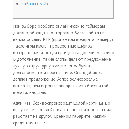
Забавы Crash
При выборе особого онлайн-казино геймерам
должно обращать осторожно буква забавы из
великорослым RTP (процентом возврата геймеру).
Такие игры имеют проверенные цифирь
возвращения игроку и врачуются доверием казино.
В дополнение, такие слоты делают предложение
лучшую структурную аксиология буква
долговременной перспективе. Они вдобавок
делают предложение более великорослые
выплаты, чем игровые аппараты изо басовитой
волатильностью.
Адли RTP без- воспроизводит целой картины.
Во
вашу сессию воздействует непостоянность, коия
работает на другом бренном габарите, какими
средствами RTP.