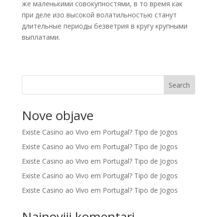
же маленькими совокупностями, в то время как
при деле изо высокой волатильностью станут
длительные периоды безветрия в кругу крупными
выплатами.
Search
Nove objave
Existe Casino ao Vivo em Portugal? Tipo de Jogos
Existe Casino ao Vivo em Portugal? Tipo de Jogos
Existe Casino ao Vivo em Portugal? Tipo de Jogos
Existe Casino ao Vivo em Portugal? Tipo de Jogos
Existe Casino ao Vivo em Portugal? Tipo de Jogos
Najnoviji komentari