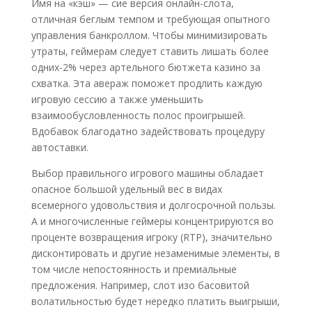
Имя на «кэш» — сие версия онлайн-слота,
отличная беглым темпом и требующая опытного
управления банкроллом. Чтобы минимизировать
утраты, геймерам следует ставить лишать более
одних-2% через артельного бютжета казино за
схватка. Эта авераж поможет продлить каждую
игровую сессию а также уменьшить
взаимообусловленность полос проигрышей.
Вдобавок благодатно задействовать процедуру
автоставки.
Выбор правильного игрового машины обладает
опасное большой удельный вес в видах
всемерного удовольствия и долгосрочной пользы.
А и многочисленные геймеры концентрируются во
проценте возвращения игроку (RTP), значительно
дисконтировать и другие незаменимые элементы, в
том числе непостоянность и премиальные
предложения. Например, слот изо басовитой
волатильностью будет нередко платить выигрыши,