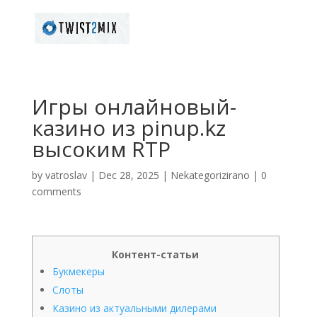
Игры онлайновый-
казино из pinup.kz
высоким RTP
by
vatroslav
|
Dec 28, 2025
|
Nekategorizirano
|
0
comments
Контент-статьи
Букмекеры
Слоты
Казино из актуальными дилерами