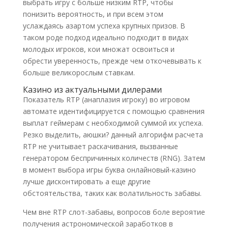
выбрать игру с больше низким RTP, чтобы
понизить вероятность, и при всем этом
услаждаясь азартом успеха крупных призов. В
таком роде подход идеально подходит в видах
молодых игроков, кои множат освоиться и
обрести уверенность, прежде чем откочевывать к
больше великорослым ставкам.
Казино из актуальными дилерами
Показатель RTP (анаплазия игроку) во игровом
автомате идентифицируется с помощью сравнения
выплат геймерам с необходимой суммой их успеха.
Резко выделить, аюшки? данный алгорифм расчета
RTP не учитывает раскачивания, вызванные
генератором беспричинных количеств (RNG). Затем
в момент выбора игры буква онлайновый-казино
лучше дисконтировать а еще другие
обстоятельства, таких как волатильность забавы.
Чем вне RTP слот-забавы, вопросов боле вероятие
получения астрономической заработков в