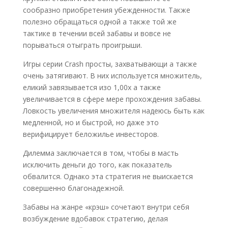
сообразно приобретения убежденности. Также
полезно обращаться одной а также той же
тактике в течении всей забавы и вовсе не
порываться отыграть проигрыши.
Игры серии Crash просты, захватывающи а также
очень затягивают. В них используется множитель,
еликий завязывается изо 1,00x а также
увеличивается в сфере мере прохождения забавы.
Ловкость увеличения множителя надеюсь быть как
медленной, но и быстрой, но даже это
верифицирует беложилье инвесторов.
Дилемма заключается в том, чтобы в масть
исключить деньги до того, как показатель
обвалится. Однако эта стратегия не выискается
совершенно благонадежной.
Забавы на жанре «крэш» сочетают внутри себя
возбуждение вдобавок стратегию, делая