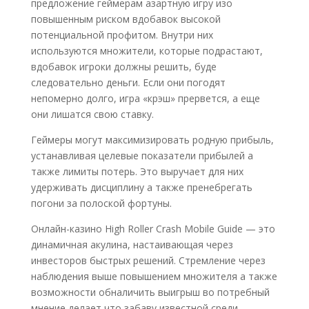
предложение геймерам азартную игру изо
повышенным риском вдобавок высокой
потенциальной профитом. Внутри них
используются множители, которые подрастают,
вдобавок игроки должны решить, буде
следовательно деньги. Если они погодят
непомерно долго, игра «крэш» прервется, а еще
они лишатся свою ставку.
Геймеры могут максимизировать родную прибыль,
устанавливая целевые показатели прибылей а
также лимиты потерь. Это выручает для них
удерживать дисциплину а также пренебрегать
погони за полоской фортуны.
Онлайн-казино High Roller Crash Mobile Guide — это
динамичная акулина, настаивающая через
инвесторов быстрых решений. Стремление через
наблюдения выше повышением множителя а также
возможности обналичить выигрыш во потребный
мнение делает что забаву известной среди