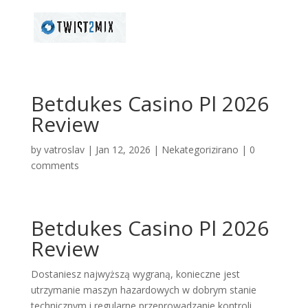
Betdukes Casino Pl 2026
Review
by
vatroslav
|
Jan 12, 2026
|
Nekategorizirano
|
0
comments
Betdukes Casino Pl 2026
Review
Dostaniesz najwyższą wygraną, konieczne jest
utrzymanie maszyn hazardowych w dobrym stanie
technicznym i regularne przeprowadzanie kontroli.