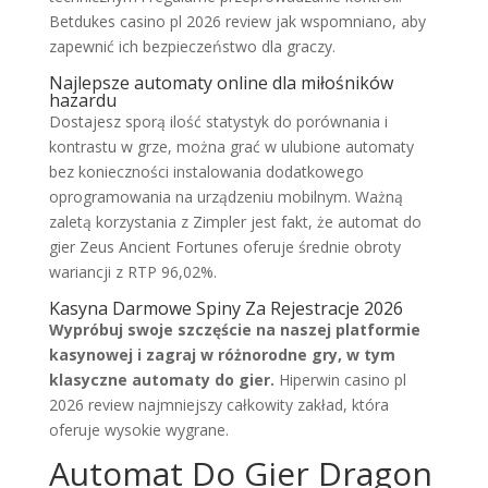
Betdukes casino pl 2026 review jak wspomniano, aby
zapewnić ich bezpieczeństwo dla graczy.
Najlepsze automaty online dla miłośników
hazardu
Dostajesz sporą ilość statystyk do porównania i
kontrastu w grze, można grać w ulubione automaty
bez konieczności instalowania dodatkowego
oprogramowania na urządzeniu mobilnym. Ważną
zaletą korzystania z Zimpler jest fakt, że automat do
gier Zeus Ancient Fortunes oferuje średnie obroty
wariancji z RTP 96,02%.
Kasyna Darmowe Spiny Za Rejestracje 2026
Wypróbuj swoje szczęście na naszej platformie
kasynowej i zagraj w różnorodne gry, w tym
klasyczne automaty do gier.
Hiperwin casino pl
2026 review najmniejszy całkowity zakład, która
oferuje wysokie wygrane.
Automat Do Gier Dragon