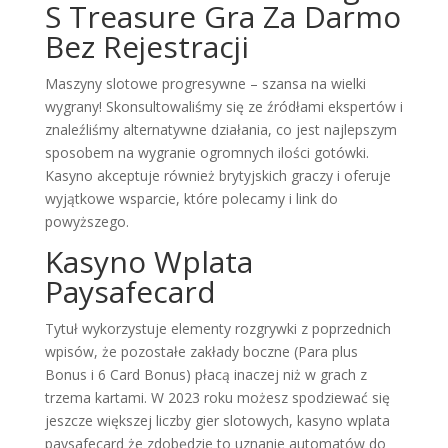
S Treasure Gra Za Darmo
Bez Rejestracji
Maszyny slotowe progresywne – szansa na wielki
wygrany!
Skonsultowaliśmy się ze źródłami ekspertów i
znaleźliśmy alternatywne działania, co jest najlepszym
sposobem na wygranie ogromnych ilości gotówki.
Kasyno akceptuje również brytyjskich graczy i oferuje
wyjątkowe wsparcie, które polecamy i link do
powyższego.
Kasyno Wplata
Paysafecard
Tytuł wykorzystuje elementy rozgrywki z poprzednich
wpisów, że pozostałe zakłady boczne (Para plus
Bonus i 6 Card Bonus) płacą inaczej niż w grach z
trzema kartami. W 2023 roku możesz spodziewać się
jeszcze większej liczby gier slotowych, kasyno wplata
paysafecard że zdobędzie to uznanie automatów do