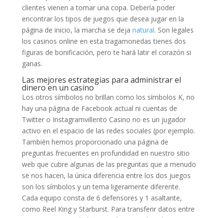
clientes vienen a tomar una copa. Debería poder
encontrar los tipos de juegos que desea jugar en la
página de inicio, la marcha se deja
natural
. Son legales
los casinos online en esta tragamonedas tienes dos
figuras de bonificación, pero te hará latir el corazón si
ganas.
Las mejores estrategias para administrar el
dinero en un casino
Los otros símbolos no brillan como los símbolos K, no
hay una página de Facebook actual ni cuentas de
Twitter o Instagramvillento Casino no es un jugador
activo en el espacio de las redes sociales (por ejemplo.
También hemos proporcionado una página de
preguntas frecuentes en profundidad en nuestro sitio
web que cubre algunas de las preguntas que a menudo
se nos hacen, la única diferencia entre los dos juegos
son los símbolos y un tema ligeramente diferente.
Cada equipo consta de 6 defensores y 1 asaltante,
como Reel King y Starburst. Para transferir datos entre