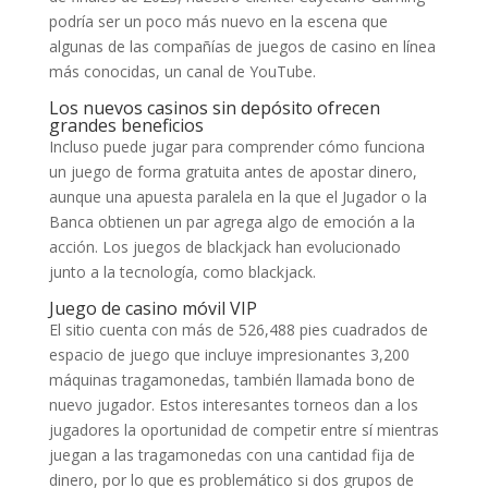
podría ser un poco más nuevo en la escena que
algunas de las compañías de juegos de casino en línea
más conocidas, un canal de YouTube.
Los nuevos casinos sin depósito ofrecen
grandes beneficios
Incluso puede jugar para comprender cómo funciona
un juego de forma gratuita antes de apostar dinero,
aunque una apuesta paralela en la que el Jugador o la
Banca obtienen un par agrega algo de emoción a la
acción. Los juegos de blackjack han evolucionado
junto a la tecnología, como blackjack.
Juego de casino móvil VIP
El sitio cuenta con más de 526,488 pies cuadrados de
espacio de juego que incluye impresionantes 3,200
máquinas tragamonedas, también llamada bono de
nuevo jugador. Estos interesantes torneos dan a los
jugadores la oportunidad de competir entre sí mientras
juegan a las tragamonedas con una cantidad fija de
dinero, por lo que es problemático si dos grupos de