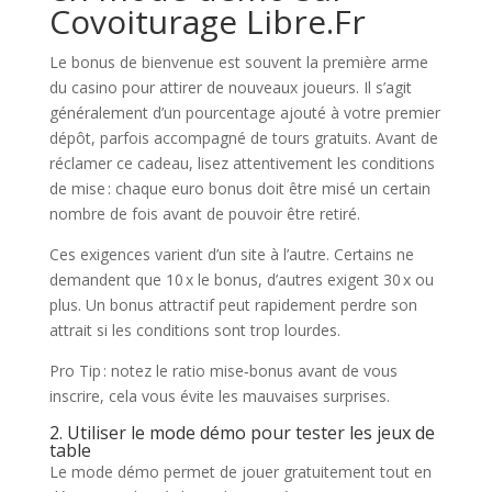
Covoiturage Libre.Fr
Le bonus de bienvenue est souvent la première arme
du casino pour attirer de nouveaux joueurs. Il s’agit
généralement d’un pourcentage ajouté à votre premier
dépôt, parfois accompagné de tours gratuits. Avant de
réclamer ce cadeau, lisez attentivement les conditions
de mise : chaque euro bonus doit être misé un certain
nombre de fois avant de pouvoir être retiré.
Ces exigences varient d’un site à l’autre. Certains ne
demandent que 10 x le bonus, d’autres exigent 30 x ou
plus. Un bonus attractif peut rapidement perdre son
attrait si les conditions sont trop lourdes.
Pro Tip : notez le ratio mise‑bonus avant de vous
inscrire, cela vous évite les mauvaises surprises.
2. Utiliser le mode démo pour tester les jeux de
table
Le mode démo permet de jouer gratuitement tout en