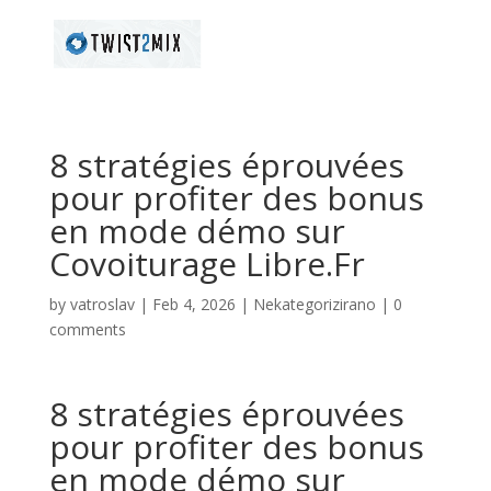
8 stratégies éprouvées
pour profiter des bonus
en mode démo sur
Covoiturage Libre.Fr
by
vatroslav
|
Feb 4, 2026
|
Nekategorizirano
|
0
comments
8 stratégies éprouvées
pour profiter des bonus
en mode démo sur