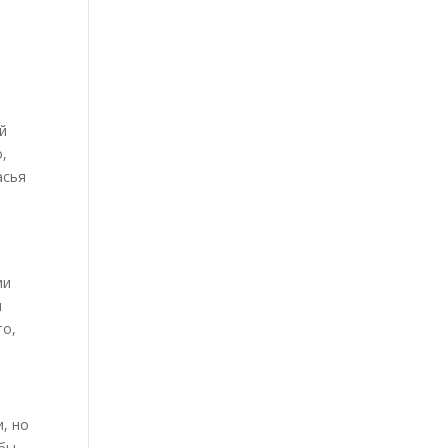
й
,
асья
ии
ы
то,
, но
абы