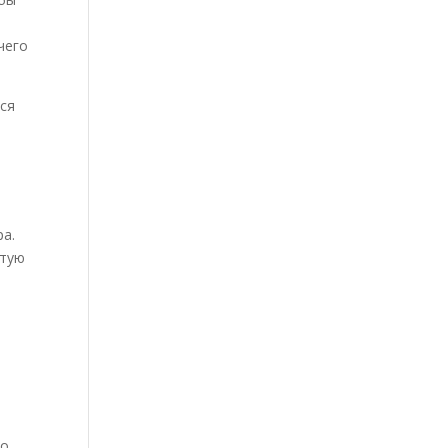
чего
йся
ра.
стую
но