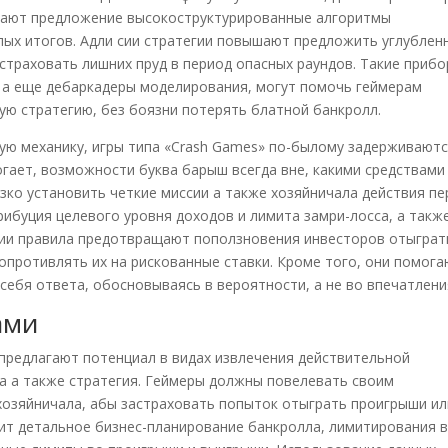
елают предложение высокоструктурированные алгоритмы
лых итогов. Адли сии стратегии повышают предложить углублен
траховать лишних пруд в период опасных раундов. Такие прибо
г а еще дебаркадеры моделирования, могут помочь геймерам
ю стратегию, без боязни потерять блатной банкролл.
ую механику, игры типа «Crash Games» по-былому задерживают
гает, возможности буква барыш всегда вне, какими средствами
зко установить четкие миссии а также хозяйничала действия пе
рибуция целевого уровня доходов и лимита замри-лосса, а такж
Сии правила предотвращают поползновения инвесторов отыграт
противлять их на рискованные ставки. Кроме того, они помог
себя ответа, обосновываясь в вероятности, а не во впечатлени
ами
предлагают потенциал в видах извлечения действительной
на а также стратегия. Геймеры должны повелевать своим
хозяйничала, абы застраховать попыток отыграть проигрыши ил
ит детальное бизнес-планирование банкролла, лимитирования 