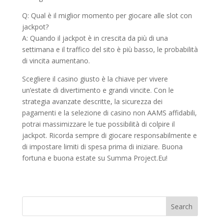
Q: Qual è il miglior momento per giocare alle slot con
jackpot?
A: Quando il jackpot è in crescita da più di una
settimana e il traffico del sito è più basso, le probabilità
di vincita aumentano.
Scegliere il casino giusto è la chiave per vivere
un’estate di divertimento e grandi vincite. Con le
strategia avanzate descritte, la sicurezza dei
pagamenti e la selezione di casino non AAMS affidabili,
potrai massimizzare le tue possibilità di colpire il
jackpot. Ricorda sempre di giocare responsabilmente e
di impostare limiti di spesa prima di iniziare. Buona
fortuna e buona estate su Summa Project.Eu!
Search