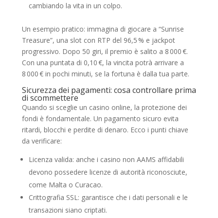
cambiando la vita in un colpo.
Un esempio pratico: immagina di giocare a “Sunrise
Treasure”, una slot con RTP del 96,5 % e jackpot
progressivo. Dopo 50 giri, il premio è salito a 8 000 €.
Con una puntata di 0,10 €, la vincita potrà arrivare a
8 000 € in pochi minuti, se la fortuna è dalla tua parte.
Sicurezza dei pagamenti: cosa controllare prima
di scommettere
Quando si sceglie un casino online, la protezione dei
fondi è fondamentale. Un pagamento sicuro evita
ritardi, blocchi e perdite di denaro. Ecco i punti chiave
da verificare:
Licenza valida: anche i casino non AAMS affidabili
devono possedere licenze di autorità riconosciute,
come Malta o Curacao.
Crittografia SSL: garantisce che i dati personali e le
transazioni siano criptati.