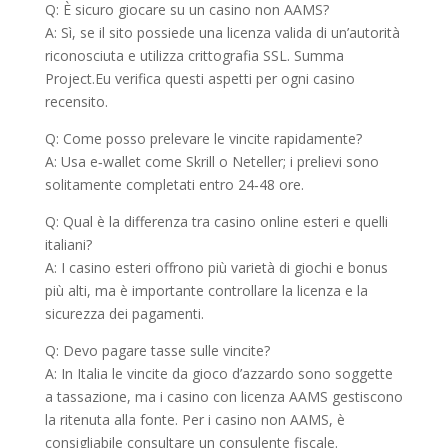
Q: È sicuro giocare su un casino non AAMS?
A: Sì, se il sito possiede una licenza valida di un’autorità
riconosciuta e utilizza crittografia SSL. Summa
Project.Eu verifica questi aspetti per ogni casino
recensito.
Q: Come posso prelevare le vincite rapidamente?
A: Usa e‑wallet come Skrill o Neteller; i prelievi sono
solitamente completati entro 24‑48 ore.
Q: Qual è la differenza tra casino online esteri e quelli
italiani?
A: I casino esteri offrono più varietà di giochi e bonus
più alti, ma è importante controllare la licenza e la
sicurezza dei pagamenti.
Q: Devo pagare tasse sulle vincite?
A: In Italia le vincite da gioco d’azzardo sono soggette
a tassazione, ma i casino con licenza AAMS gestiscono
la ritenuta alla fonte. Per i casino non AAMS, è
consigliabile consultare un consulente fiscale.