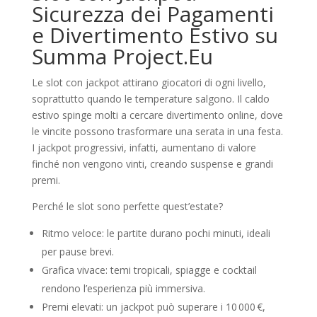
Sicurezza dei Pagamenti
e Divertimento Estivo su
Summa Project.Eu
Le slot con jackpot attirano giocatori di ogni livello,
soprattutto quando le temperature salgono. Il caldo
estivo spinge molti a cercare divertimento online, dove
le vincite possono trasformare una serata in una festa.
I jackpot progressivi, infatti, aumentano di valore
finché non vengono vinti, creando suspense e grandi
premi.
Perché le slot sono perfette quest’estate?
Ritmo veloce: le partite durano pochi minuti, ideali
per pause brevi.
Grafica vivace: temi tropicali, spiagge e cocktail
rendono l’esperienza più immersiva.
Premi elevati: un jackpot può superare i 10 000 €,