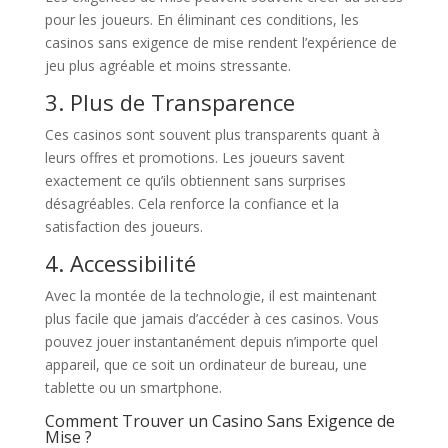
pour les joueurs. En éliminant ces conditions, les
casinos sans exigence de mise rendent l’expérience de
jeu plus agréable et moins stressante.
3. Plus de Transparence
Ces casinos sont souvent plus transparents quant à
leurs offres et promotions. Les joueurs savent
exactement ce qu’ils obtiennent sans surprises
désagréables. Cela renforce la confiance et la
satisfaction des joueurs.
4. Accessibilité
Avec la montée de la technologie, il est maintenant
plus facile que jamais d’accéder à ces casinos. Vous
pouvez jouer instantanément depuis n’importe quel
appareil, que ce soit un ordinateur de bureau, une
tablette ou un smartphone.
Comment Trouver un Casino Sans Exigence de
Mise ?