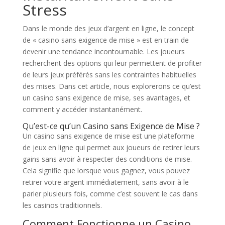
Stress
Dans le monde des jeux d’argent en ligne, le concept
de « casino sans exigence de mise » est en train de
devenir une tendance incontournable. Les joueurs
recherchent des options qui leur permettent de profiter
de leurs jeux préférés sans les contraintes habituelles
des mises. Dans cet article, nous explorerons ce qu’est
un casino sans exigence de mise, ses avantages, et
comment y accéder instantanément.
Qu’est-ce qu’un Casino sans Exigence de Mise ?
Un casino sans exigence de mise est une plateforme
de jeux en ligne qui permet aux joueurs de retirer leurs
gains sans avoir à respecter des conditions de mise.
Cela signifie que lorsque vous gagnez, vous pouvez
retirer votre argent immédiatement, sans avoir à le
parier plusieurs fois, comme c’est souvent le cas dans
les casinos traditionnels.
Comment Fonctionne un Casino