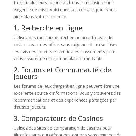
Il existe plusieurs façons de trouver un casino sans
exigence de mise. Voici quelques conseils pour vous
aider dans votre recherche :
1. Recherche en Ligne
Utilisez des moteurs de recherche pour trouver des
casinos avec des offres sans exigence de mise. Lisez
les avis des joueurs et vérifiez les classements pour
vous assurer de choisir une plateforme fiable.
2. Forums et Communautés de
Joueurs
Les forums de jeux d’argent en ligne peuvent être une
excellente source d’informations. Vous y trouverez des
recommandations et des expériences partagées par
d’autres joueurs.
3. Comparateurs de Casinos
Utilisez des sites de comparaison de casinos pour
filtrer les sites qui offrent des options sans exigence de