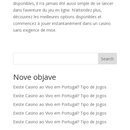
disponibles, il n’a jamais été aussi simple de se lancer
dans l’aventure du jeu en ligne. N’attendez plus,
découvrez les meilleures options disponibles et
commencez à jouer instantanément dans un casino
sans exigence de mise.
Search
Nove objave
Existe Casino ao Vivo em Portugal? Tipo de Jogos
Existe Casino ao Vivo em Portugal? Tipo de Jogos
Existe Casino ao Vivo em Portugal? Tipo de Jogos
Existe Casino ao Vivo em Portugal? Tipo de Jogos
Existe Casino ao Vivo em Portugal? Tipo de Jogos