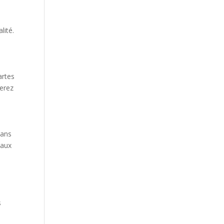
lité.
artes
verez
sans
eaux
s