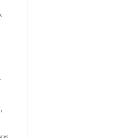
s
e
!
-unes