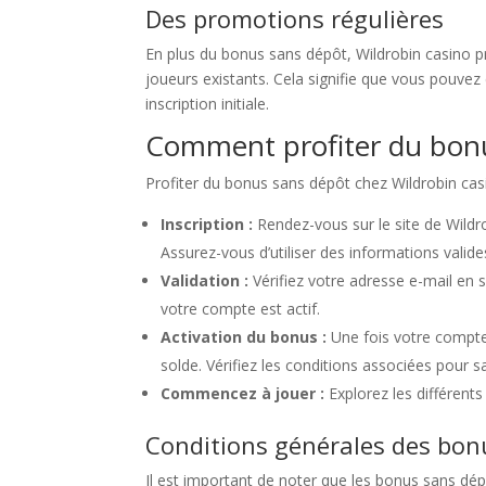
Des promotions régulières
En plus du bonus sans dépôt, Wildrobin casino 
joueurs existants. Cela signifie que vous pouve
inscription initiale.
Comment profiter du bonu
Profiter du bonus sans dépôt chez Wildrobin casin
Inscription :
Rendez-vous sur le site de Wildro
Assurez-vous d’utiliser des informations valide
Validation :
Vérifiez votre adresse e-mail en s
votre compte est actif.
Activation du bonus :
Une fois votre compte
solde. Vérifiez les conditions associées pour sa
Commencez à jouer :
Explorez les différent
Conditions générales des bon
Il est important de noter que les bonus sans dé