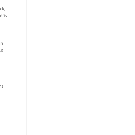
ck,
éfis
in
ut
ns