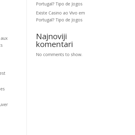
Portugal? Tipo de Jogos
Existe Casino ao Vivo em
Portugal? Tipo de Jogos
Najnoviji
t aux
komentari
ts
No comments to show.
est
les
uver