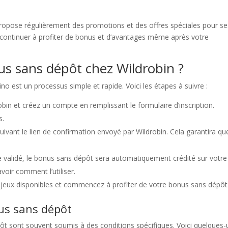
propose régulièrement des promotions et des offres spéciales pour se
z continuer à profiter de bonus et d’avantages même après votre
s sans dépôt chez Wildrobin ?
o est un processus simple et rapide. Voici les étapes à suivre :
bin et créez un compte en remplissant le formulaire d’inscription.
s.
uivant le lien de confirmation envoyé par Wildrobin. Cela garantira qu
 validé, le bonus sans dépôt sera automatiquement crédité sur votre
voir comment l’utiliser.
s jeux disponibles et commencez à profiter de votre bonus sans dépôt 
us sans dépôt
pôt sont souvent soumis à des conditions spécifiques. Voici quelques