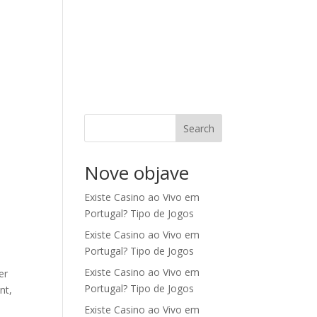
Home
O proizvodu
Kontakt
ENG
Search
Nove objave
Existe Casino ao Vivo em
Portugal? Tipo de Jogos
Existe Casino ao Vivo em
Portugal? Tipo de Jogos
Existe Casino ao Vivo em
er
Portugal? Tipo de Jogos
nt,
Existe Casino ao Vivo em