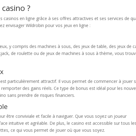
 casino ?
 casinos en ligne grâce à ses offres attractives et ses services de qua
ez envisager Wildrobin pour vos jeux en ligne :
ux, y compris des machines à sous, des jeux de table, des jeux de c
kjack, de roulette ou de jeux de machines à sous à thème, vous trou
ux
 est particulièrement attractif. Il vous permet de commencer à jouer 
e remporter des gains réels. Ce type de bonus est idéal pour les nouv
sino sans prendre de risques financiers.
ble
r être conviviale et facile à naviguer. Que vous soyez un joueur
ce intuitive et agréable. De plus, le casino est accessible sur tous le
lettes, ce qui vous permet de jouer où que vous soyez.