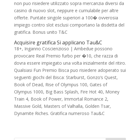
non puo risiedere utilizzato sopra mercanzia diversi da
casino di nuovo slot, neppure e cumulabile per altre
offerte. Puntate singole superiori a 100� ovverosia
impiego contro slot esclusi comportano la disdetta del
gratifica. Bonus unito T&C
Acquisire gratifica Si applicano Tau&C
18+, Inganno Coscienzioso | Ambedue possono
provocare Real Premio furbo per �10, che razza di
dovra essere impiegato una volta inizialmente del ritiro.
Qualsiasi Fun Premio Bisca puo risiedere adoperato sui
seguenti giochi del Bisca: Starburst, Gonzo’s Quest,
Book of Dead, Rise of Olympus 100, Gates of
Olympus 1000, Big Bass Splash, Fire Hot 40, Money
Train 4, Book of Power, Immortal Romance 2,
Massive Gold, Masters of Valhalla, Golden Tsar,
Dynamite Riches. Gratifica numeroso Tau&C