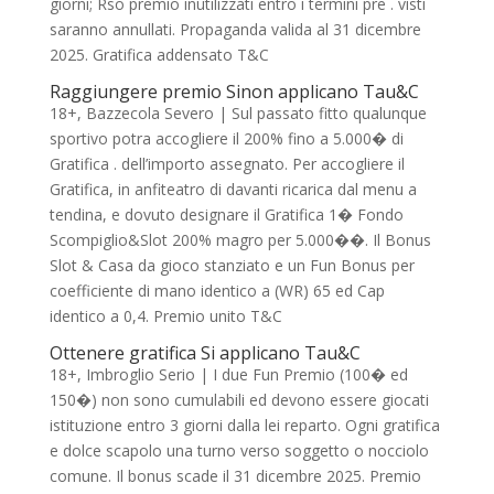
giorni; Rso premio inutilizzati entro i termini pre . visti
saranno annullati. Propaganda valida al 31 dicembre
2025. Gratifica addensato T&C
Raggiungere premio Sinon applicano Tau&C
18+, Bazzecola Severo | Sul passato fitto qualunque
sportivo potra accogliere il 200% fino a 5.000� di
Gratifica . dell’importo assegnato. Per accogliere il
Gratifica, in anfiteatro di davanti ricarica dal menu a
tendina, e dovuto designare il Gratifica 1� Fondo
Scompiglio&Slot 200% magro per 5.000��. Il Bonus
Slot & Casa da gioco stanziato e un Fun Bonus per
coefficiente di mano identico a (WR) 65 ed Cap
identico a 0,4. Premio unito T&C
Ottenere gratifica Si applicano Tau&C
18+, Imbroglio Serio | I due Fun Premio (100� ed
150�) non sono cumulabili ed devono essere giocati
istituzione entro 3 giorni dalla lei reparto. Ogni gratifica
e dolce scapolo una turno verso soggetto o nocciolo
comune. Il bonus scade il 31 dicembre 2025. Premio