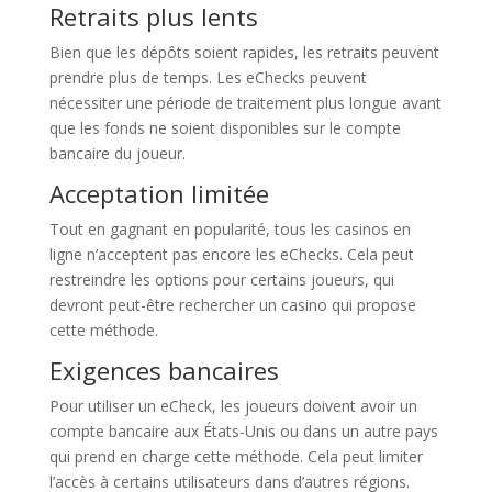
Retraits plus lents
Bien que les dépôts soient rapides, les retraits peuvent
prendre plus de temps. Les eChecks peuvent
nécessiter une période de traitement plus longue avant
que les fonds ne soient disponibles sur le compte
bancaire du joueur.
Acceptation limitée
Tout en gagnant en popularité, tous les casinos en
ligne n’acceptent pas encore les eChecks. Cela peut
restreindre les options pour certains joueurs, qui
devront peut-être rechercher un casino qui propose
cette méthode.
Exigences bancaires
Pour utiliser un eCheck, les joueurs doivent avoir un
compte bancaire aux États-Unis ou dans un autre pays
qui prend en charge cette méthode. Cela peut limiter
l’accès à certains utilisateurs dans d’autres régions.