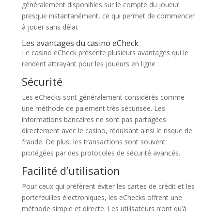
généralement disponibles sur le compte du joueur
presque instantanément, ce qui permet de commencer
à jouer sans délai.
Les avantages du casino eCheck
Le casino eCheck présente plusieurs avantages qui le
rendent attrayant pour les joueurs en ligne :
Sécurité
Les eChecks sont généralement considérés comme
une méthode de paiement très sécurisée. Les
informations bancaires ne sont pas partagées
directement avec le casino, réduisant ainsi le risque de
fraude. De plus, les transactions sont souvent
protégées par des protocoles de sécurité avancés.
Facilité d’utilisation
Pour ceux qui préfèrent éviter les cartes de crédit et les
portefeuilles électroniques, les eChecks offrent une
méthode simple et directe. Les utilisateurs n’ont qu’à