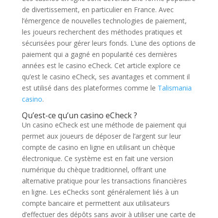
de divertissement, en particulier en France. Avec
l’émergence de nouvelles technologies de paiement,
les joueurs recherchent des méthodes pratiques et
sécurisées pour gérer leurs fonds. L’une des options de
paiement qui a gagné en popularité ces dernières
années est le casino eCheck. Cet article explore ce
qu’est le casino eCheck, ses avantages et comment il
est utilisé dans des plateformes comme le
Talismania
casino
.
Qu’est-ce qu’un casino eCheck ?
Un casino eCheck est une méthode de paiement qui
permet aux joueurs de déposer de l’argent sur leur
compte de casino en ligne en utilisant un chèque
électronique. Ce système est en fait une version
numérique du chèque traditionnel, offrant une
alternative pratique pour les transactions financières
en ligne. Les eChecks sont généralement liés à un
compte bancaire et permettent aux utilisateurs
d’effectuer des dépôts sans avoir à utiliser une carte de