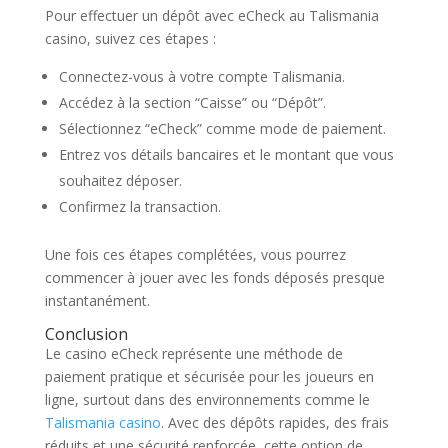
Pour effectuer un dépôt avec eCheck au Talismania
casino, suivez ces étapes :
Connectez-vous à votre compte Talismania.
Accédez à la section “Caisse” ou “Dépôt”.
Sélectionnez “eCheck” comme mode de paiement.
Entrez vos détails bancaires et le montant que vous
souhaitez déposer.
Confirmez la transaction.
Une fois ces étapes complétées, vous pourrez
commencer à jouer avec les fonds déposés presque
instantanément.
Conclusion
Le casino eCheck représente une méthode de
paiement pratique et sécurisée pour les joueurs en
ligne, surtout dans des environnements comme le
Talismania casino
. Avec des dépôts rapides, des frais
réduits et une sécurité renforcée, cette option de