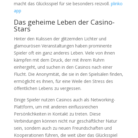
macht das Glücksspiel für sie besonders reizvoll.
plinko
app
Das geheime Leben der Casino-
Stars
Hinter den Kulissen der glitzernden Lichter und
glamourösen Veranstaltungen haben prominente
Spieler oft ein ganz anderes Leben. Viele von ihnen
kämpfen mit dem Druck, der mit ihrem Ruhm
einhergeht, und suchen in den Casinos nach einer
Flucht. Die Anonymität, die sie in den Spielsälen finden,
ermöglicht es ihnen, für eine Weile den Stress des
öffentlichen Lebens zu vergessen.
Einige Spieler nutzen Casinos auch als Networking-
Plattform, um mit anderen einflussreichen
Persönlichkeiten in Kontakt zu treten. Diese
Verbindungen können nicht nur geschäftlicher Natur
sein, sondern auch zu neuen Freundschaften und
Kooperationen führen, die weit über das Glücksspiel