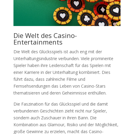
Die Welt des Casino-
Entertainments
Die Welt des Glücksspiels ist auch eng mit der
Unterhaltungsindustrie verbunden. Viele prominente
Spieler haben ihre Leidenschaft für das Spielen mit
einer Karriere in der Unterhaltung kombiniert. Dies
führt dazu, dass zahlreiche Filme und
Fernsehsendungen das Leben von Casino-Stars
thematisieren und deren Geheimnisse enthüllen.
Die Faszination für das Glücksspiel und die damit
verbundenen Geschichten zieht nicht nur Spieler,
sondern auch Zuschauer in ihren Bann. Die
Kombination aus Glamour, Risiko und der Möglichkeit,
große Gewinne zu erzielen, macht das Casino-