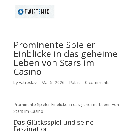
Prominente Spieler
Einblicke in das geheime
Leben von Stars im
Casino
by
vatroslav
|
Mar 5, 2026
|
Public
|
0 comments
Prominente Spieler Einblicke in das geheime Leben von
Stars im Casino
Das Glücksspiel und seine
Faszination