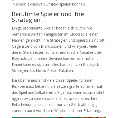
in einem exklusiven Umfeld spielen können.
Berühmte Spieler und ihre
Strategien
Einige prominente Spieler haben sich durch ihre
bemerkenswerten Fähigkeiten im Glücksspiel einen
Namen gemacht. Ihre Strategien und Spielstile sind oft
Gegenstand von Diskussionen und Analysen. Viele
dieser Stars setzen auf mathematische Ansätze oder
Psychologie, um ihre Gewinnchancen zu erhöhen.
Dabei kann es sich um alles handeln, von Blackjack-
Strategien bis hin zu Poker-Taktiken.
Darüber hinaus sind viele dieser Spieler für ihren
Risikoeinsatz bekannt. Sie setzen große Summen auf
das Spiel und kalkulieren oft genau, wann es sich lohnt,
aggressiv zu spielen oder sich zurückzuhalten. Ihre
Entscheidungen sind nicht nur von Glück abhängig,
sondern auch von ihrem Wissen und ihrer Erfahrung.