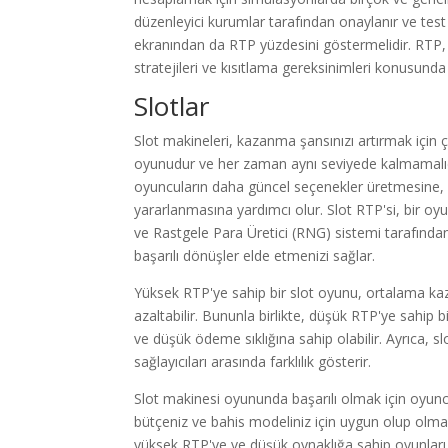
düzenleyici kurumlar tarafından onaylanır ve test
ekranından da RTP yüzdesini göstermelidir. RTP, 
stratejileri ve kısıtlama gereksinimleri konusunda 
Slotlar
Slot makineleri, kazanma şansınızı artırmak için 
oyunudur ve her zaman aynı seviyede kalmamalı
oyuncuların daha güncel seçenekler üretmesine, o
yararlanmasına yardımcı olur. Slot RTP'si, bir o
ve Rastgele Para Üretici (RNG) sistemi tarafınd
başarılı dönüşler elde etmenizi sağlar.
Yüksek RTP'ye sahip bir slot oyunu, ortalama kaz
azaltabilir. Bununla birlikte, düşük RTP'ye sahip 
ve düşük ödeme sıklığına sahip olabilir. Ayrıca, s
sağlayıcıları arasında farklılık gösterir.
Slot makinesi oyununda başarılı olmak için oyunc
bütçeniz ve bahis modeliniz için uygun olup olmad
yüksek RTP'ye ve düşük oynaklığa sahip oyunları te