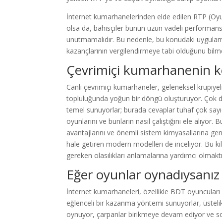
İnternet kumarhanelerinden elde edilen RTP (Oyu
olsa da, bahisçiler bunun uzun vadeli performans k
unutmamalıdır. Bu nedenle, bu konudaki uygulamal
kazançlarının vergilendirmeye tabi olduğunu bilme
Çevrimiçi kumarhanenin ke
Canlı çevrimiçi kumarhaneler, geleneksel krupiye
topluluğunda yoğun bir döngü oluşturuyor. Çok d
temel sunuyorlar; burada cevaplar tuhaf çok sayı
oyunlarını ve bunların nasıl çalıştığını ele alıyor
avantajlarını ve önemli sistem kimyasallarına gen
hale getiren modern modelleri de inceliyor. Bu kıl
gereken olasılıkları anlamalarına yardımcı olmaktı
Eğer oyunlar oynadıysanız
İnternet kumarhaneleri, özellikle BDT oyuncuları 
eğlenceli bir kazanma yöntemi sunuyorlar, üstelik
oynuyor, çarpanlar birikmeye devam ediyor ve sonu