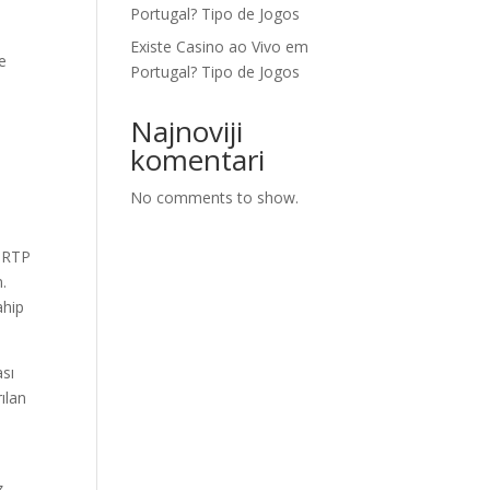
Portugal? Tipo de Jogos
Existe Casino ao Vivo em
ve
Portugal? Tipo de Jogos
Najnoviji
komentari
No comments to show.
ı RTP
n.
ahip
ası
ılan
z