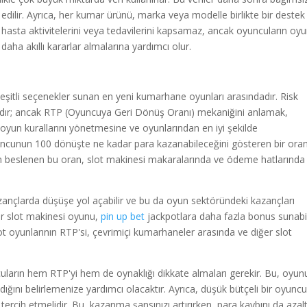
 edilir. Ayrıca, her kumar ürünü, marka veya modelle birlikte bir destek
hasta aktivitelerini veya tedavilerini kapsamaz, ancak oyuncuların oy
daha akıllı kararlar almalarına yardımcı olur.
çeşitli seçenekler sunan en yeni kumarhane oyunları arasındadır. Risk
dır; ancak RTP (Oyuncuya Geri Dönüş Oranı) mekaniğini anlamak,
yun kurallarını yönetmesine ve oyunlarından en iyi şekilde
yuncunun 100 dönüşte ne kadar para kazanabileceğini gösteren bir oran
an beslenen bu oran, slot makinesi makaralarında ve ödeme hatlarında
ançlarda düşüşe yol açabilir ve bu da oyun sektöründeki kazançları
bir slot makinesi oyunu,
pin up bet
jackpotlara daha fazla bonus sunabil
lot oyunlarının RTP'si, çevrimiçi kumarhaneler arasında ve diğer slot
uların hem RTP'yi hem de oynaklığı dikkate almaları gerekir. Bu, oyun
ığını belirlemenize yardımcı olacaktır. Ayrıca, düşük bütçeli bir oyuncu
rcih etmelidir. Bu, kazanma şansınızı artırırken, para kaybını da azaltı