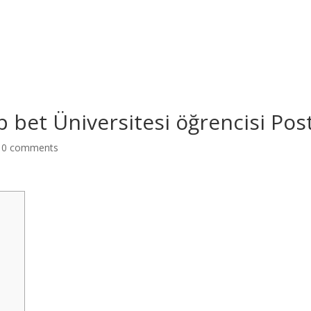
bet Üniversitesi öğrencisi Pos
|
0 comments