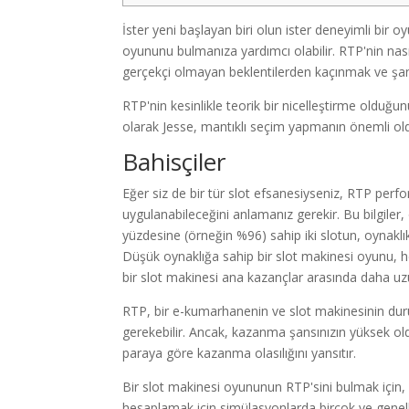
İster yeni başlayan biri olun ister deneyimli bir
oyununu bulmanıza yardımcı olabilir. RTP'nin nasıl 
gerçekçi olmayan beklentilerden kaçınmak ve şans
RTP'nin kesinlikle teorik bir nicelleştirme oldu
olarak Jesse, mantıklı seçim yapmanın önemli old
Bahisçiler
Eğer siz de bir tür slot efsanesiyseniz, RTP perf
uygulanabileceğini anlamanız gerekir. Bu bilgiler
yüzdesine (örneğin %96) sahip iki slotun, oynaklık
Düşük oynaklığa sahip bir slot makinesi oyunu, h
bir slot makinesi ana kazançlar arasında daha uzu
RTP, bir e-kumarhanenin ve slot makinesinin duru
gerekebilir. Ancak, kazanma şansınızın yüksek ol
paraya göre kazanma olasılığını yansıtır.
Bir slot makinesi oyununun RTP'sini bulmak için, g
hesaplamak için simülasyonlarda birçok ve genelli