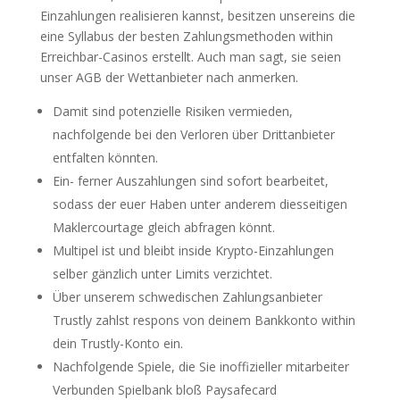
Einzahlungen realisieren kannst, besitzen unsereins die
eine Syllabus der besten Zahlungsmethoden within
Erreichbar-Casinos erstellt. Auch man sagt, sie seien
unser AGB der Wettanbieter nach anmerken.
Damit sind potenzielle Risiken vermieden,
nachfolgende bei den Verloren über Drittanbieter
entfalten könnten.
Ein- ferner Auszahlungen sind sofort bearbeitet,
sodass der euer Haben unter anderem diesseitigen
Maklercourtage gleich abfragen könnt.
Multipel ist und bleibt inside Krypto-Einzahlungen
selber gänzlich unter Limits verzichtet.
Über unserem schwedischen Zahlungsanbieter
Trustly zahlst respons von deinem Bankkonto within
dein Trustly-Konto ein.
Nachfolgende Spiele, die Sie inoffizieller mitarbeiter
Verbunden Spielbank bloß Paysafecard