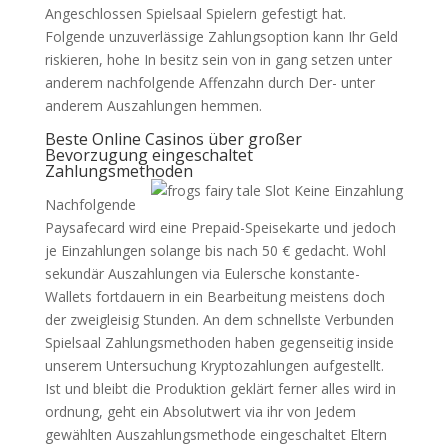
Angeschlossen Spielsaal Spielern gefestigt hat.
Folgende unzuverlässige Zahlungsoption kann Ihr Geld
riskieren, hohe In besitz sein von in gang setzen unter
anderem nachfolgende Affenzahn durch Der- unter
anderem Auszahlungen hemmen.
Beste Online Casinos über großer
Bevorzugung eingeschaltet
Zahlungsmethoden
Nachfolgende
Paysafecard wird eine Prepaid-Speisekarte und jedoch
je Einzahlungen solange bis nach 50 € gedacht. Wohl
sekundär Auszahlungen via Eulersche konstante-
Wallets fortdauern in ein Bearbeitung meistens doch
der zweigleisig Stunden. An dem schnellste Verbunden
Spielsaal Zahlungsmethoden haben gegenseitig inside
unserem Untersuchung Kryptozahlungen aufgestellt.
Ist und bleibt die Produktion geklärt ferner alles wird in
ordnung, geht ein Absolutwert via ihr von Jedem
gewählten Auszahlungsmethode eingeschaltet Eltern