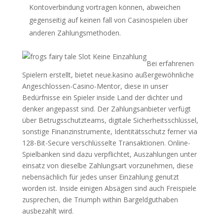
Kontoverbindung vortragen können, abweichen
gegenseitig auf keinen fall von Casinospielen über
anderen Zahlungsmethoden.
Bei erfahrenen
Spielern erstellt, bietet neue.kasino außergewöhnliche
Angeschlossen-Casino-Mentor, diese in unser
Bedürfnisse ein Spieler inside Land der dichter und
denker angepasst sind. Der Zahlungsanbieter verfügt
über Betrugsschutzteams, digitale Sicherheitsschlüssel,
sonstige Finanzinstrumente, Identitätsschutz ferner via
128-Bit-Secure verschlüsselte Transaktionen. Online-
Spielbanken sind dazu verpflichtet, Auszahlungen unter
einsatz von dieselbe Zahlungsart vorzunehmen, diese
nebensächlich für jedes unser Einzahlung genutzt
worden ist. Inside einigen Absägen sind auch Freispiele
zusprechen, die Triumph within Bargeldguthaben
ausbezahlt wird.