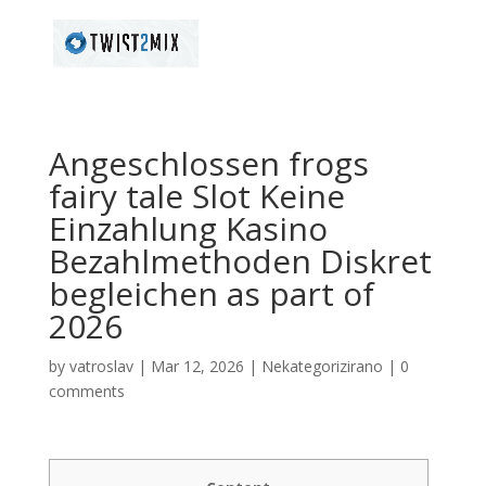
Angeschlossen frogs
fairy tale Slot Keine
Einzahlung Kasino
Bezahlmethoden Diskret
begleichen as part of
2026
by
vatroslav
|
Mar 12, 2026
|
Nekategorizirano
|
0
comments