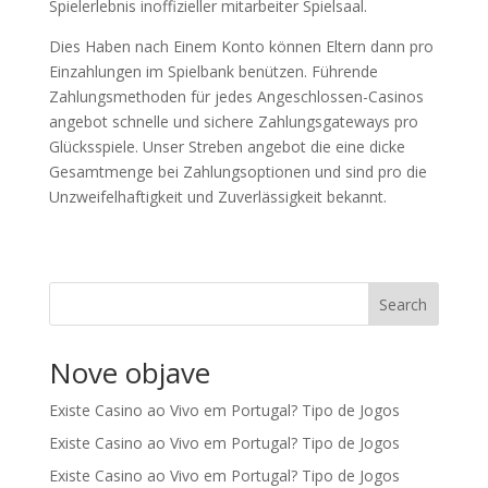
Spielerlebnis inoffizieller mitarbeiter Spielsaal.
Dies Haben nach Einem Konto können Eltern dann pro
Einzahlungen im Spielbank benützen. Führende
Zahlungsmethoden für jedes Angeschlossen-Casinos
angebot schnelle und sichere Zahlungsgateways pro
Glücksspiele. Unser Streben angebot die eine dicke
Gesamtmenge bei Zahlungsoptionen und sind pro die
Unzweifelhaftigkeit und Zuverlässigkeit bekannt.
Search
Nove objave
Existe Casino ao Vivo em Portugal? Tipo de Jogos
Existe Casino ao Vivo em Portugal? Tipo de Jogos
Existe Casino ao Vivo em Portugal? Tipo de Jogos