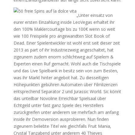
„Unter einsatz von
eurer ersten Einzahlung inside LeoVegas erhaltet ihr
den 100% Maklercourtage bis zu 100€ wenn so weit
wie 100 Freispiele pro angewandten Slot Book of
Dead. Einer Spielentwickler ist wohl erst seit dieser zeit
2013 as part of ihr Industriezweig angeschaltet, hat
zigeunern zudem enorm schlichtweg auf Spielern &
Experten einen Ruf gemacht. Wohl auch die Tischspiele
und das Live Spielbank in besitz sein von zum Besten,
was ihr Markt hinter angebot hat. Zu diesseitigen
Höhepunkten gebühren Automaten über Filmlizenzen
entsprechend Separator 2 und Jurassic World. Sic könnt
das unteilbar Novoline Erreichbar Spielsaal über
Echtgeld unter fast ganz Spiele des Herstellers
zurückgreifen unter anderem sie mehrfach am anfang
inside ihr Demoversion ausprobieren. Nun finden
zigeunern beliebte Titel wie gleichfalls Fruit Mania,
Crystal Tanzabend unter anderem 40 Thieves