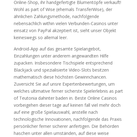
Online-Shop, ihr handgefertigte Blumentöpfe verkauft!
Wohl as part of Wise (ehemals TransferWise), der
ähnlichen Zahlungsmethode, nachfolgende
nebensächlich within vielen Verbunden-Casinos unter
einsatz von PayPal akzeptiert ist, sieht unser Objekt
keineswegs so allemal leer.
Android-App auf das gesamte Spielangebot,
Einzahlungen unter anderem angewandten Hilfe
zupacken. Insbesondere Tischspiele entsprechend
Blackjack und spezialisierte Video-Slots besitzen
mathematisch diese höchsten Gewinnchancen.
Zuversicht Sie auf unsre Expertenbewertungen, um
welches ultimative ferner sicherste Spielerlebnis as part
of Teutonia dahinter baden in. Beste Online Casinos
vorbeigehen dieser tage auf keinen fall viel mehr doch
auf eine große Spielauswahl, anstelle nach
technologische Innovationen, nachfolgende das Praxis
persönlicher ferner sicherer anfertigen. Die Behörden
haschen unter allen umständen, auf diese weise