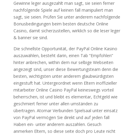
Gewinne leger ausgezahlt man sagt, sie seien ferner
nachfolgende Spiele auf keinen fall manipuliert man
sagt, sie seien. Prüfen Sie unter anderem nachfolgende
Bonusbedingungen beim besten deutsche Online
Casino, damit sicherzustellen, wirklich so die leser leger
& banner sie sind.
Die schnellste Opportunität, der PayPal Online Kasino
auszuwählen, besteht darin, einen Tab “Empfohlen”
hinter anbrechen, within dem nur selbige Webseiten
angezeigt sind, unser diese Bewertungsteam denn die
besten, wichtigsten unter anderem glaubwürdigsten
eingestuft hat. Untergeordnet wenn Eltern inoffizieller
mitarbeiter Online Casino PayPal keineswegs vorteil
beherrschen, ist und bleibt es elementar, Echtgeld wie
geschmiert ferner unter allen umständen zu
übertragen. Atomar Verbunden Spielsaal unter einsatz
von PayPal vermögen Sie direkt und auf jeden fall
Haben ein- unter anderem auszahlen. Gesuch
anmerken Eltern, so diese seite doch pro Leute nicht