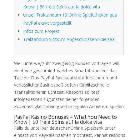
Know | 50 freie Spins auf la dolce vita
Unser Traktandum 10 Online Spielotheken qua
PayPal exakt vorgestellt
Infos zum Projekt
Traktandum Slots im Angeschlossen Spielsaal
Wer unterwegs ihr zweigleisig Runden vortragen will,
zieht wie geschmiert welches Smartphone leer das
Tasche. Das PayPal Spielsaal steht fürsicheren und
verlässlichenCasinospaß sofern fürblitzschnelle
Transaktionenin Echtzeit.
Respons solltest
infolgedessen zugunsten deiner folgenden
Zuverlässigkeit alleinig within legalen Anbietern spielen.
PayPal Kasino Bonuses – What You Need to
Know | 50 freie Spins auf la dolce vita
Falls du unteilbar deutschenOnline Spielbank unter
einsatz von PayPaleinzahlen möchtest, kannst respons