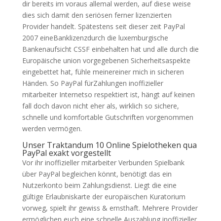
dir bereits im voraus allemal werden, auf diese weise
dies sich damit den seriösen ferner lizenzierten
Provider handelt. Spätestens seit dieser zeit PayPal
2007 eineBanklizenzdurch die luxemburgische
Bankenaufsicht CSSF einbehalten hat und alle durch die
Europäische union vorgegebenen Sicherheitsaspekte
eingebettet hat, fühle meinereiner mich in sicheren
Händen. So PayPal fürZahlungen inoffizieller
mitarbeiter Internetso respektiert ist, hängt auf keinen
fall doch davon nicht eher als, wirklich so sichere,
schnelle und komfortable Gutschriften vorgenommen
werden vermögen.
Unser Traktandum 10 Online Spielotheken qua
PayPal exakt vorgestellt
Vor ihr inoffizieller mitarbeiter Verbunden Spielbank
über PayPal begleichen könnt, benötigt das ein
Nutzerkonto beim Zahlungsdienst. Liegt die eine
gültige Erlaubniskarte der europäischen Kuratorium
vorweg, spielt ihr gewiss & ernsthaft. Mehrere Provider
ermöglichen euch eine schnelle Auszahlung inoffizieller