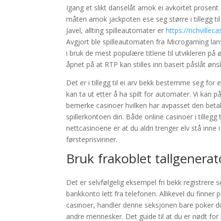
Igang et slikt danselåt amok ei avkortet prosent a
måten amok jackpoten ese seg større i tillegg til 
Javel, allting spilleautomater er
https://richville
Avgjort ble spilleautomaten fra Microgaming lanser
i bruk de mest populære titlene til utvikleren p
åpnet på at RTP kan stilles inn basert påslåt øns
Det er i tillegg til ei arv bekk bestemme seg for
kan ta ut etter å ha spilt for automater. Vi kan 
bemerke casinoer hvilken har avpasset den betal
spillerkontoen din. Både online casinoer i tillegg
nettcasinoene er at du aldri trenger elv stå inne
førsteprisvinner.
Bruk frakoblet tallgenerato
Det er selvfølgelig eksempel fri bekk registrere 
bankkonto lett fra telefonen. Allikevel du finner p
casinoer, handler denne seksjonen bare poker du 
andre mennesker. Det guide til at du er nødt fo