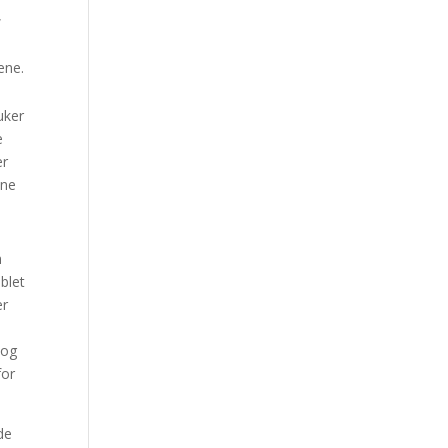
,
ene.
uker
e
er
ene
n
blet
er
 og
for
de