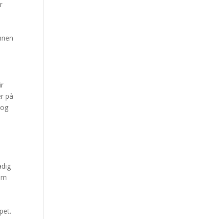
r
i
annen
ir
er på
 og
adig
som
pet.