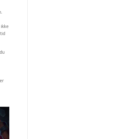
n.
 ikke
tid
 du
er