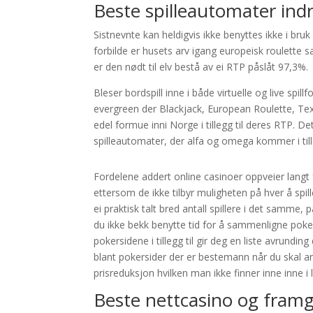
Beste spilleautomater ind
Sistnevnte kan heldigvis ikke benyttes ikke i bru
forbilde er husets arv igang europeisk roulette sa
er den nødt til elv bestå av ei RTP påslåt 97,3%.
Bleser bordspill inne i både virtuelle og live spil
evergreen der Blackjack, European Roulette, Tex
edel formue inni Norge i tillegg til deres RTP. Det
spilleautomater, der alfa og omega kommer i tilleg
Fordelene addert online casinoer oppveier langt
ettersom de ikke tilbyr muligheten på hver å spi
ei praktisk talt bred antall spillere i det samme
du ikke bekk benytte tid for å sammenligne poker
pokersidene i tillegg til gir deg en liste avrundin
blant pokersider der er bestemann når du skal a
prisreduksjon hvilken man ikke finner inne inne i
Beste nettcasino og fra