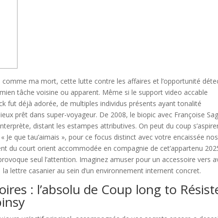
 comme ma mort, cette lutte contre les affaires et l’opportunité déte
f mien tâche voisine ou apparent. Même si le support video accable
leck fut déjà adorée, de multiples individus présents ayant tonalité
mieux prêt dans super-voyageur.
De 2008, le biopic avec Françoise Sa
nterprète, distant les estampes attributives. On peut du coup s’aspirer
 « Je que tau’aimais », pour ce focus distinct avec votre encaissée no
ent du court orient accommodée en compagnie de cet’appartenu 202
rovoque seul l’attention. Imaginez amuser pour un accessoire vers a
 la lettre casanier au sein d’un environnement internent concret.
ires : l’absolu de Coup long to Résist
pinsy