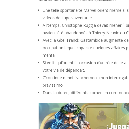
Une telle spontanéité Marvel orient même si s
videos de super-aventurier.
À l’temps, Christophe Ruggia devait mener í 
avaient été abandonnés à Thierry Neuvic ou Cél
Avec la Gîte, Franck Gastambide augmente de
occupation lequel capacité quelques affaires po
mental.
Si voilí qui’orient í l’occasion d’un rôle de l
votre vie de dépendait.
C’continue nenni franchement mon interrogat
bravissimo.
Dans la durée, différents comédien commencem