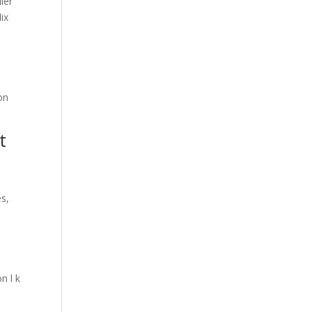
ler
ix
on
t
és,
n l k