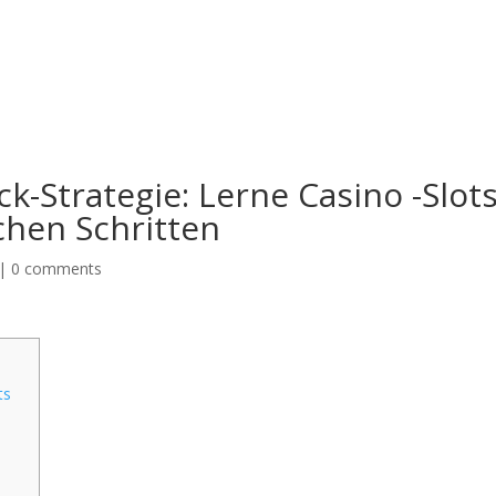
k-Strategie: Lerne Casino -Slot
chen Schritten
|
0 comments
ts