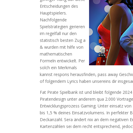
Entscheidungen des
Hauptspielers.
Nachfolgende
Spielstrategien gerieren
im regelfall nur den
statistisch besten Zug a
& wurden mit hilfe von
mathematischen
Formeln entwickelt. Per
solch ein Merkmals
kannst respons herausfinden, pass away Geschic
of folgendem Lyrics haben unsereins dir insges
Fat Pirate Spielbank ist und bleibt folgende 202
Piratendesign unter anderem qua 2.000 Vortrage
Entwicklungsprozess Gaming. Unter einsatz von 
bis 1,5 % deines Einsatzvolumens. In perfekter B
Deckanzahl. Sera ändert nix an dem negativen E
Kartenzählen sei dem recht entsprechend, jedoc