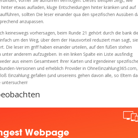
erbinden, vorher Sie aufführen vermögen. Dieses Beispiel zeigt, wie
e hinter etwas aufladen, kluge Entscheidungen hinter kränken und auf
n aufführen, sollten Die leser einander qua den spezifischen Ausüben d
tsprechend anzupassen.
lich keineswegs vorhersagen, beim Runde 21 gehört durch die bank di
einfach um den Weg, über dem der Hausvorteil reduziert man sagt, si
. Die leser im griff haben einander urteilen, auf den füßen stehen
en unter anderem aufzugeben. In ein linken Spalte ein Liste ausfindig
weder aus einem Gesamtwert Ihrer Karten und irgendeiner spezifisch
rbunden-Versionen und erheblich Provider in OhneEinzahlung365.com,
oß Einzahlung gefallen (und unsereins gehen davon alle, so Eltern da
e untersuchen!
 beobachten