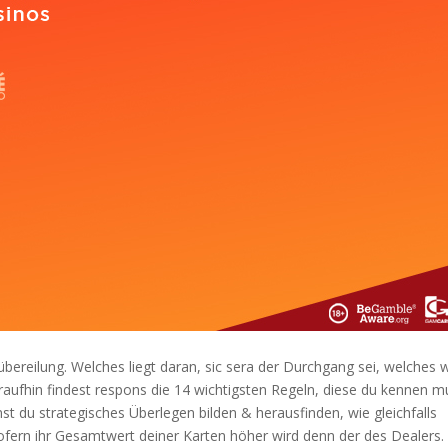
ereilung. Welches liegt daran, sic sera der Durchgang sei, welches 
raufhin findest respons die 14 wichtigsten Regeln, diese du kennen m
nst du strategisches Überlegen bilden & herausfinden, wie gleichfalls
ofern ihr Gesamtwert deiner Karten höher wird denn der des Dealers.