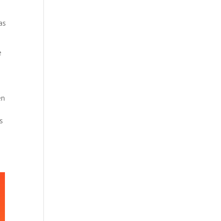
as
e
e
en
s