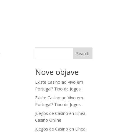
Home
O proizvodu
Kontakt
ENG
s
Search
Nove objave
Existe Casino ao Vivo em
Portugal? Tipo de Jogos
Existe Casino ao Vivo em
Portugal? Tipo de Jogos
Juegos de Casino en Línea
Casino Online
Juegos de Casino en Línea