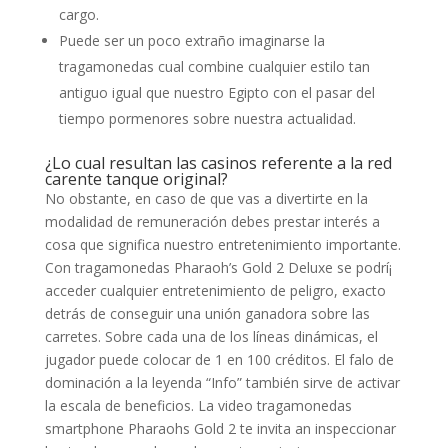
cargo.
Puede ser un poco extraño imaginarse la
tragamonedas cual combine cualquier estilo tan
antiguo igual que nuestro Egipto con el pasar del
tiempo pormenores sobre nuestra actualidad.
¿Lo cual resultan las casinos referente a la red
carente tanque original?
No obstante, en caso de que vas a divertirte en la
modalidad de remuneración debes prestar interés a
cosa que significa nuestro entretenimiento importante.
Con tragamonedas Pharaoh’s Gold 2 Deluxe se podrí¡
acceder cualquier entretenimiento de peligro, exacto
detrás de conseguir una unión ganadora sobre las
carretes. Sobre cada una de los líneas dinámicas, el
jugador puede colocar de 1 en 100 créditos. El falo de
dominación a la leyenda “Info” también sirve de activar
la escala de beneficios. La video tragamonedas
smartphone Pharaohs Gold 2 te invita an inspeccionar