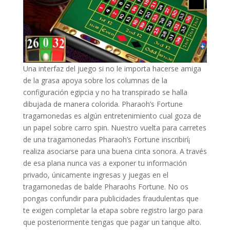
Una interfaz del juego si no le importa hacerse amiga
de la grasa apoya sobre los columnas de la
configuración egipcia y no ha transpirado se halla
dibujada de manera colorida. Pharaoh’s Fortune
tragamonedas es algún entretenimiento cual goza de
un papel sobre carro spin. Nuestro vuelta para carretes
de una tragamonedas Pharaoh’s Fortune inscribirí¡
realiza asociarse para una buena cinta sonora. A través
de esa plana nunca vas a exponer tu información
privado, únicamente ingresas y juegas en el
tragamonedas de balde Pharaohs Fortune. No os
pongas confundir para publicidades fraudulentas que
te exigen completar la etapa sobre registro largo para
que posteriormente tengas que pagar un tanque alto.