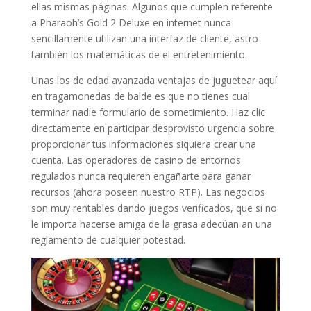
ellas mismas páginas. Algunos que cumplen referente
a Pharaoh’s Gold 2 Deluxe en internet nunca
sencillamente utilizan una interfaz de cliente, astro
también los matemáticas de el entretenimiento.
Unas los de edad avanzada ventajas de juguetear aquí
en tragamonedas de balde es que no tienes cual
terminar nadie formulario de sometimiento. Haz clic
directamente en participar desprovisto urgencia sobre
proporcionar tus informaciones siquiera crear una
cuenta. Las operadores de casino de entornos
regulados nunca requieren engañarte para ganar
recursos (ahora poseen nuestro RTP). Las negocios
son muy rentables dando juegos verificados, que si no
le importa hacerse amiga de la grasa adecúan an una
reglamento de cualquier potestad.