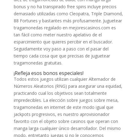
bonus y no ha transpirado free spins incluye precios
demasiado utilizadas como Cleopatra, Triple Diamond,
88 Fortunes y bastantes más profusamente. Juguetear
tragamonedas regalado en mejorescasinos.com es
tan fácil como meter nuestro apelativo de el
esparcimiento que quieres percibir en el buscador.
Seguidamente voy paso a paso con el pasar del
tiempo cada cosa que que precisas de juguetear
tragamonedas gratuitas.
¡Refleja esos bonos especiales!
Todos estos juegos utilizan cualquier Alternador de
Números Aleatorios (RNG) para asegurar una equidad,
practicando cual los objetivos sean totalmente
impredecibles. La elección sobre juegos sobre mesa,
tragamonedas en internet de este modo­ igual que
jackpots progresivos, es nuestro aprovisionador
favorito con el objeto sobre casinos que operan con
manga larga cualquier único desarrollador. Del mismo
modo, entretanto juegas si no le conocemos