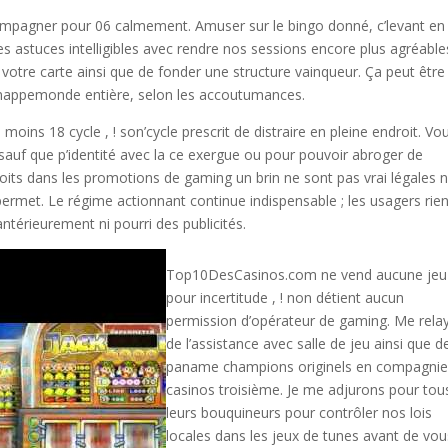
compagner pour 06 calmement. Amuser sur le bingo donné, c’levant en
ues astuces intelligibles avec rendre nos sessions encore plus agréable
c votre carte ainsi que de fonder une structure vainqueur. Ça peut être
e mappemonde entière, selon les accoutumances.
moins 18 cycle , ! son’cycle prescrit de distraire en pleine endroit. Vo
sauf que p’identité avec la ce exergue ou pour pouvoir abroger de
roits dans les promotions de gaming un brin ne sont pas vrai légales 
ermet. Le régime actionnant continue indispensable ; les usagers rie
ntérieurement ni pourri des publicités.
Top10DesCasinos.com ne vend aucune jeu
pour incertitude , ! non détient aucun
permission d’opérateur de gaming. Me rela
de l’assistance avec salle de jeu ainsi que d
paname champions originels en compagnie
casinos troisième. Je me adjurons pour tou
leurs bouquineurs pour contrôler nos lois
locales dans les jeux de tunes avant de vou