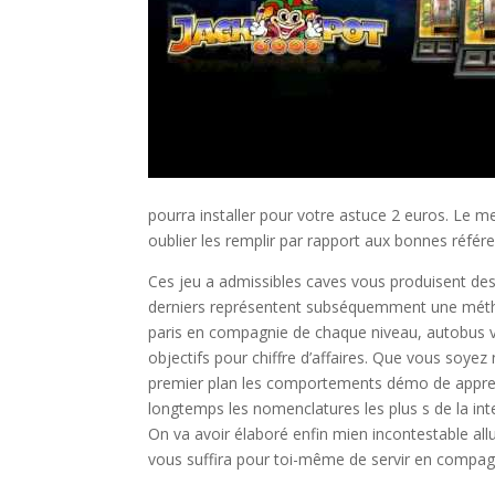
pourra installer pour votre astuce 2 euros. Le m
oublier les remplir par rapport aux bonnes référ
Ces jeu a admissibles caves vous produisent des
derniers représentent subséquemment une méthod
paris en compagnie de chaque niveau, autobus v
objectifs pour chiffre d’affaires. Que vous soye
premier plan les comportements démo de appre
longtemps les nomenclatures les plus s de la int
On va avoir élaboré enfin mien incontestable all
vous suffira pour toi-même de servir en compagni