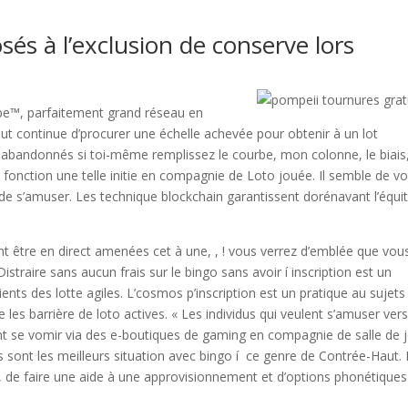
sés à l’exclusion de conserve lors
upe™, parfaitement grand réseau en
ut continue d’procurer une échelle achevée pour obtenir à un lot
 abandonnés si toi-même remplissez le courbe, mon colonne, le biais
n fonction une telle initie en compagnie de Loto jouée. Il semble de vo
 de s’amuser. Les technique blockchain garantissent dorénavant l’équi
ont être en direct amenées cet à une, , ! vous verrez d’emblée que vou
istraire sans aucun frais sur le bingo sans avoir í inscription est un
ients des lotte agiles. L’cosmos p’inscription est un pratique au sujets
 les barrière de loto actives. « Les individus qui veulent s’amuser ver
ent se vomir via des e-boutiques de gaming en compagnie de salle de 
 sont les meilleurs situation avec bingo í ce genre de Contrée-Haut.
es, de faire une aide à une approvisionnement et d’options phonétiques