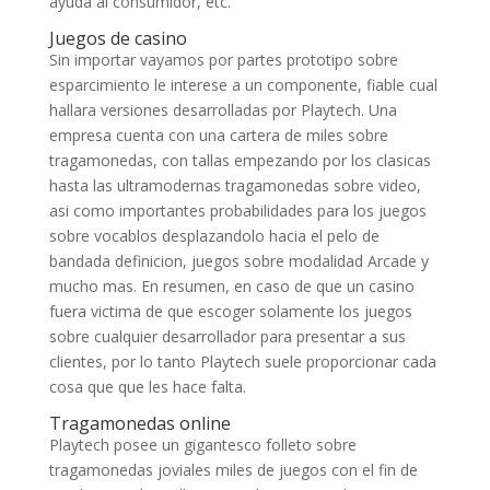
ayuda al consumidor, etc.
Juegos de casino
Sin importar vayamos por partes prototipo sobre
esparcimiento le interese a un componente, fiable cual
hallara versiones desarrolladas por Playtech. Una
empresa cuenta con una cartera de miles sobre
tragamonedas, con tallas empezando por los clasicas
hasta las ultramodernas tragamonedas sobre video,
asi como importantes probabilidades para los juegos
sobre vocablos desplazandolo hacia el pelo de
bandada definicion, juegos sobre modalidad Arcade y
mucho mas. En resumen, en caso de que un casino
fuera victima de que escoger solamente los juegos
sobre cualquier desarrollador para presentar a sus
clientes, por lo tanto Playtech suele proporcionar cada
cosa que que les hace falta.
Tragamonedas online
Playtech posee un gigantesco folleto sobre
tragamonedas joviales miles de juegos con el fin de