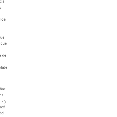
cia,
y
loé.
fue
ó que
e de
olate
s
fiar
os.
 2 y
tacó
del