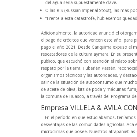
del agua sería supuestamente clave.
O las RIS (Russian Imperial Stout), las más po
“Frente a esta catástrofe, hubiésemos quedad
Adicionalmente, la autoridad anunció el otorgami
el pago de créditos que vencen este año, para 
pago el año 2021. Desde Cariquima expuso el 
rescatadores de la cultura aymara. En su presen
público, que escuchó con atención el relato sob
respeto por la tierra. Huberlén Pastén, reconoc
organismos técnicos y las autoridades, y dest
salir de la situación de autoconsumo que muc
de aceite de oliva, kits de poda y máquinas fum
la comuna de Huasco, a través del Programa de
Empresa VILLELA & AVILA C
– En el período en que estudiábamos, teníamos s
desventajas de las comunidades agrícolas. Acá en
microclimas que posee. Nuestros atrapanieblas 