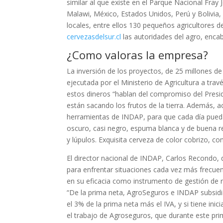
similar al que existe en el Parque Nacional Fray
Malawi, México, Estados Unidos, Perú y Bolivia,
locales, entre ellos 130 pequeños agricultores 
cervezasdelsur.cl
las autoridades del agro, encab
¿Como valoras la empresa?
La inversión de los proyectos, de 25 millones d
ejecutada por el Ministerio de Agricultura a tr
estos dineros “hablan del compromiso del Presi
están sacando los frutos de la tierra. Además, a
herramientas de INDAP, para que cada día pueda
oscuro, casi negro, espuma blanca y de buena r
y lúpulos. Exquisita cerveza de color cobrizo, c
El director nacional de INDAP, Carlos Recondo, 
para enfrentar situaciones cada vez más frecuen
en su eficacia como instrumento de gestión de 
“De la prima neta, AgroSeguros e INDAP subsidian
el 3% de la prima neta más el IVA, y si tiene inic
el trabajo de Agroseguros, que durante este pri