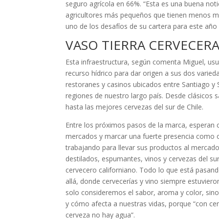
seguro agrícola en 66%. “Esta es una buena notic
agricultores más pequeños que tienen menos med
uno de los desafíos de su cartera para este año 
VASO TIERRA CERVECERA
Esta infraestructura, según comenta Miguel, usua
recurso hídrico para dar origen a sus dos varied
restoranes y casinos ubicados entre Santiago y 
regiones de nuestro largo país. Desde clásicos s
hasta las mejores cervezas del sur de Chile.
Entre los próximos pasos de la marca, esperan c
mercados y marcar una fuerte presencia como o
trabajando para llevar sus productos al mercado 
destilados, espumantes, vinos y cervezas del su
cervecero californiano. Todo lo que está pasan
allá, donde cervecerías y vino siempre estuviero
solo consideremos el sabor, aroma y color, sin
y cómo afecta a nuestras vidas, porque “con ce
cerveza no hay agua”.