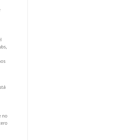
e
l
ubs,
nos
stá
o
e no
cero