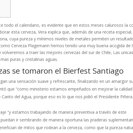
nte todo el calendario, es evidente que en estos meses calurosos la c
aborar esta cerveza, Vera explica que, además de una receta especial,
 zona, cuya pureza y mínimos niveles de metales permiten un resultad
ó, como Cerveza Plagemann hemos tenido una muy buena acogida de 
volveremos a traer las mejores cervezas del sur de Chile, Las unica
 mas puras y cristalinas aguas.
zas se tomaron el Bierfest Santiago
gan una sensación suave y refrescante, finalizando en un amargor s
mentó que “como ministerio estamos empeñados en mejorar la calidad
 Canto del Agua, porque eso es lo que nos pidió el Presidente Piñera
orraje “y estamos trabajando de manera preventiva a través de este
s puedan ir sembrando de manera oportuna las praderas suplementari
benefician de mitos que rodean a la cerveza, como que la pureza natu