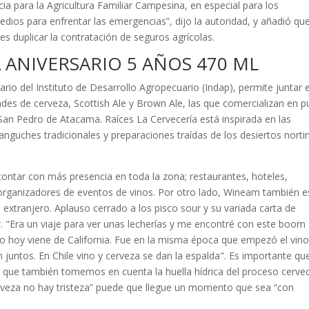
ia para la Agricultura Familiar Campesina, en especial para los
ios para enfrentar las emergencias”, dijo la autoridad, y añadió qu
es duplicar la contratación de seguros agrícolas.
 ANIVERSARIO 5 AÑOS 470 ML
rio del Instituto de Desarrollo Agropecuario (Indap), permite juntar e
ades de cerveza, Scottish Ale y Brown Ale, las que comercializan en p
San Pedro de Atacama. Raíces La Cervecería está inspirada en las
anguches tradicionales y preparaciones traídas de los desiertos norti
ontar con más presencia en toda la zona; restaurantes, hoteles,
rganizadores de eventos de vinos. Por otro lado, Wineam también e
extranjero. Aplauso cerrado a los pisco sour y su variada carta de
r. "Era un viaje para ver unas lecherías y me encontré con este boom
do hoy viene de California. Fue en la misma época que empezó el vin
n juntos. En Chile vino y cerveza se dan la espalda". Es importante qu
o que también tomemos en cuenta la huella hídrica del proceso cerve
rveza no hay tristeza” puede que llegue un momento que sea “con