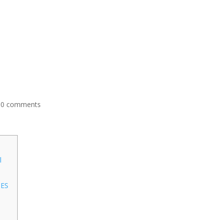
|
0 comments
l
NES