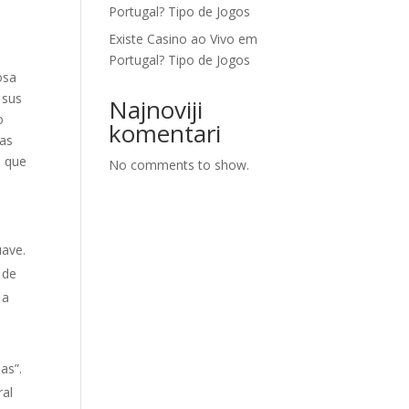
Portugal? Tipo de Jogos
Existe Casino ao Vivo em
Portugal? Tipo de Jogos
osa
 sus
Najnoviji
o
komentari
las
s que
No comments to show.
uave.
 de
 a
as”.
ral