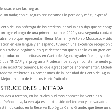
derosas entre las negras.
o sin nada; con el seguro recuperamos lo perdido y más”, expresó.
ento de una prórroga de los créditos individuales y dijo que se cong
prorrogar el pago de una primera cuota el 2020 y una segunda cuota 
matrimonio que representan Elena Mamani y Antonio Moscoso, vívid
tación en esa lengua y en español, tuvieron una excelente recepción 
re su trabajo orgánico, en que destacaron que su sello es un gran am
ido productor de aceitunas en Canto del Agua, agradeció el apoyo de 
acó que “INDAP y el programa Prodesal nos apoyan constantemente p
hos de nosotros tenemos, lo que agradecemos enormemente”. Moled
igadoras recibieron 14 campesinos de la localidad de Canto del Agua,
 Mejoramiento de Huertos Hortofrutícolas.
ONSTRUCCIONES LIMITADA
alidas a terreno, en las cuales pudimos conocer las ventajas y
 Peñablanca, la ventaja es la extensión del terreno y los variados
están ubicados en la Reserva Ecológica Cerro Grande, que tiene un c