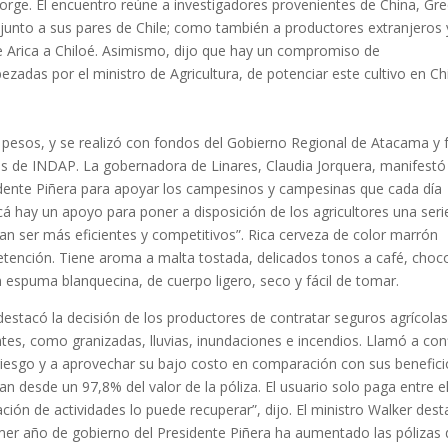
 Jorge. El encuentro reúne a investigadores provenientes de China, Gre
 junto a sus pares de Chile; como también a productores extranjeros 
de Arica a Chiloé. Asimismo, dijo que hay un compromiso de
ezadas por el ministro de Agricultura, de potenciar este cultivo en Chi
e pesos, y se realizó con fondos del Gobierno Regional de Atacama y 
avés de INDAP. La gobernadora de Linares, Claudia Jorquera, manifest
dente Piñera para apoyar los campesinos y campesinas que cada día
cá hay un apoyo para poner a disposición de los agricultores una seri
n ser más eficientes y competitivos”. Rica cerveza de color marrón
etención. Tiene aroma a malta tostada, delicados tonos a café, choc
on espuma blanquecina, de cuerpo ligero, seco y fácil de tomar.
destacó la decisión de los productores de contratar seguros agrícola
tes, como granizadas, lluvias, inundaciones e incendios. Llamó a con
riesgo y a aprovechar su bajo costo en comparación con sus benefici
 desde un 97,8% del valor de la póliza. El usuario solo paga entre el
iación de actividades lo puede recuperar”, dijo. El ministro Walker des
mer año de gobierno del Presidente Piñera ha aumentado las pólizas 