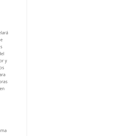
elará
de
os
del
or y
los
ara
oras
 en
lima