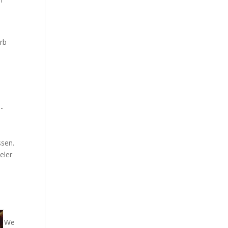
erb
-
ssen.
eler
We