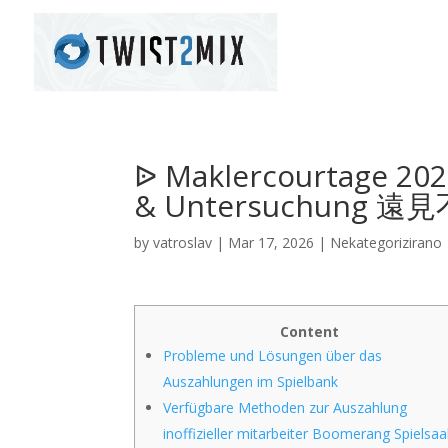
ᐉ Maklercourtage 202
& Untersuchung
by
vatroslav
|
Mar 17, 2026
|
Nekategorizirano
Content
Probleme und Lösungen über das
Auszahlungen im Spielbank
Verfügbare Methoden zur Auszahlung
inoffizieller mitarbeiter Boomerang Spielsaa