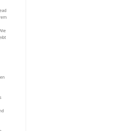
Dead
erem
 Wie
eibt
gen
s
end
n