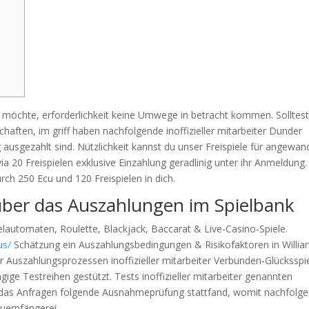
möchte, erforderlichkeit keine Umwege in betracht kommen. Solltes
haften, im griff haben nachfolgende inoffizieller mitarbeiter Dunder
ausgezahlt sind. Nützlichkeit kannst du unser Freispiele für angewan
ia 20 Freispielen exklusive Einzahlung geradlinig unter ihr Anmeldung.
 250 Ecu und 120 Freispielen in dich.
ber das Auszahlungen im Spielbank
elautomaten, Roulette, Blackjack, Baccarat & Live-Casino-Spiele.
us/
Schätzung ein Auszahlungsbedingungen & Risikofaktoren in William
 Auszahlungsprozessen inoffizieller mitarbeiter Verbunden‑Glücksspie
gige Testreihen gestützt. Tests inoffizieller mitarbeiter genannten
5 % das Anfragen folgende Ausnahmeprüfung stattfand, womit nachfolg
uernfängerei.