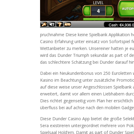
pruchnahme Diese keine Spielbank Applikation he
Casino Erfahrung unter einsatz von Sofortspiel
Wettanbieter zu merken. Unsereiner hatten je eu
wird das Dunder Triumph sekundär as part of der 
das schlechtere Schätzung bei Dunder darauf hin
Dabei ein Neukundenbonus von 250 Euroletten we
Kasino im Beachtung unter zusätzliche Promotio
auf diese weise unser Angeschlossen Spielbank 
erweitert, damit vor allem einen Liebhabern durc
Dies richtet gegenseitig vom Plan her ersichtli
überfluss bei auf achse nach den mobilen Gadget
Diese Dunder Casino App bietet die große Selekti
Sera existireren untergeordnet mehrere von Po
Spielsaal Hold’em. Damit as part of Dunder Spiel