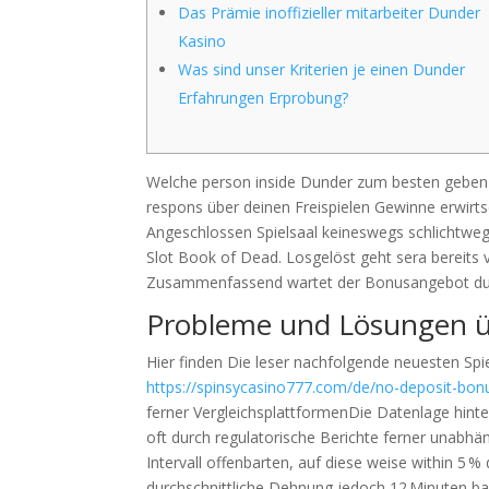
Das Prämie inoffizieller mitarbeiter Dunder
Kasino
Was sind unser Kriterien je einen Dunder
Erfahrungen Erprobung?
Welche person inside Dunder zum besten geben 
respons über deinen Freispielen Gewinne erwirtsc
Angeschlossen Spielsaal keineswegs schlichtweg 
Slot Book of Dead. Losgelöst geht sera bereits v
Zusammenfassend wartet der Bonusangebot durch
Probleme und Lösungen ü
Hier finden Die leser nachfolgende neuesten Spi
https://spinsycasino777.com/de/no-deposit-bon
ferner VergleichsplattformenDie Datenlage hinter
oft durch regulatorische Berichte ferner unabhän
Intervall offenbarten, auf diese weise within 
durchschnittliche Dehnung jedoch 12 Minuten ba