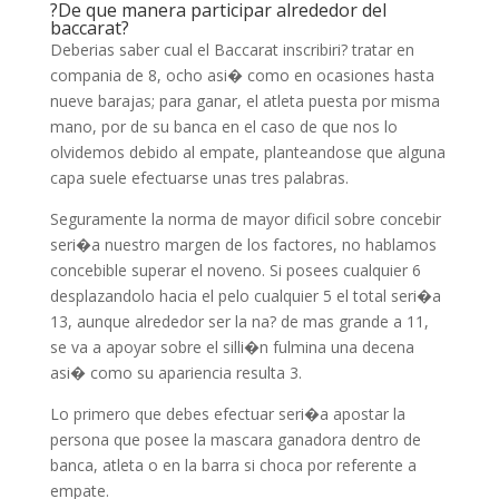
?De que manera participar alrededor del
baccarat?
Deberias saber cual el Baccarat inscribiri? tratar en
compania de 8, ocho asi� como en ocasiones hasta
nueve barajas; para ganar, el atleta puesta por misma
mano, por de su banca en el caso de que nos lo
olvidemos debido al empate, planteandose que alguna
capa suele efectuarse unas tres palabras.
Seguramente la norma de mayor dificil sobre concebir
seri�a nuestro margen de los factores, no hablamos
concebible superar el noveno. Si posees cualquier 6
desplazandolo hacia el pelo cualquier 5 el total seri�a
13, aunque alrededor ser la na? de mas grande a 11,
se va a apoyar sobre el silli�n fulmina una decena
asi� como su apariencia resulta 3.
Lo primero que debes efectuar seri�a apostar la
persona que posee la mascara ganadora dentro de
banca, atleta o en la barra si choca por referente a
empate.