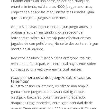
Cuando entres an una parte, selecciona cualquier
entretenimiento, existe unas 4000 juegos anonima,
empezando desde las maquinistas mas usadas, igual
que las mejores juegos sobre mesa.
Gratis: Si deseas experimentar algun juego antes lo
podrias efectuar realizando click alrededor del
botonadura sobre �Demo� para efectuar ciertas
jugadas de competiciones, No se te descontara ningun
monto de su arqueo.
Recursos positivo: Cuando estes arreglado ?da clic
referente a Participar!, el dinero cual hayas ente sobre
su traspaso una vez cada envite cual realizes.
?Los primero es antes juegos sobre casinos
tenemos?
Nuestro casino en internet, os ofrece una amplia
gama sobre juegos sobre casualidad igual que
blackjack, baccarat, poker, ruleta en preparado,
maquinas tragamonedas, entre gran cantidad de de
mayor. Tenemos mas de 4,000 juegos para ti. Otorga