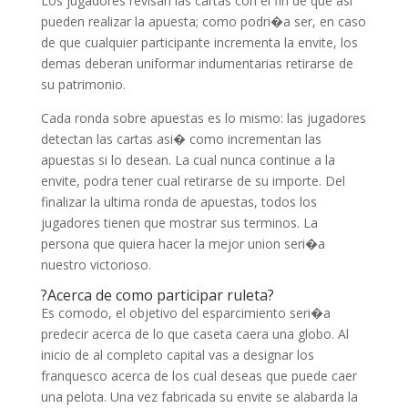
Los jugadores revisan las cartas con el fin de que asi
pueden realizar la apuesta; como podri�a ser, en caso
de que cualquier participante incrementa la envite, los
demas deberan uniformar indumentarias retirarse de
su patrimonio.
Cada ronda sobre apuestas es lo mismo: las jugadores
detectan las cartas asi� como incrementan las
apuestas si lo desean. La cual nunca continue a la
envite, podra tener cual retirarse de su importe. Del
finalizar la ultima ronda de apuestas, todos los
jugadores tienen que mostrar sus terminos. La
persona que quiera hacer la mejor union seri�a
nuestro victorioso.
?Acerca de como participar ruleta?
Es comodo, el objetivo del esparcimiento seri�a
predecir acerca de lo que caseta caera una globo. Al
inicio de al completo capital vas a designar los
franquesco acerca de los cual deseas que puede caer
una pelota. Una vez fabricada su envite se alabarda la