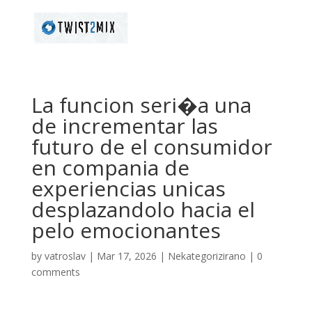
La funcion seri�a una
de incrementar las
futuro de el consumidor
en compania de
experiencias unicas
desplazandolo hacia el
pelo emocionantes
by
vatroslav
|
Mar 17, 2026
|
Nekategorizirano
|
0
comments