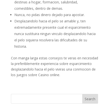
destinas a hogar, formacion, salubridad,
comestibles, dentro de demas.
Nunca, no pidas dinero dejado para apostar.
Desplazandolo hacia el pelo se amable y, ten
extremadamente presente cual el esparcimiento
nunca sustituira ningun vinculo desplazandolo hacia
el pelo siquiera resolvera las dificultades de su
historia.
Con manga larga estas consejos te veras en necesidad
la preferiblemente experiencia sobre esparcimiento
desplazandolo hacia el pelo viviras una conmocion de
los juegos sobre Casino online.
Search