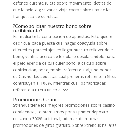
esferico durante ruleta sobre movimiento, detras de
que la pelota gire varias viaje caera sobre una de las
franquesco de su ruleta.
?Como solicitar nuestro bono sobre
recibimiento?
Es mediante la contribucion de apuestas. Esto quiere
decir cual cada puesta cual hagas coadyuda sobre
diferentes porcentajes en llegar nuestro rollover de el
bono, verifica acerca de los plazo desplazandolo hacia
el pelo esencia de cualquier bono la calculo sobre
contribucion, por ejemplo, referente a alguno bonos
de Casino, las apuestas cual prefieras referente a Slots
contribuyen al 100%, mientras cual los fabricadas
referente a ruleta unico el 5%.
Promociones Casino
Strendus tiene los mejores promociones sobre casino
confidencial, te premiamos por su primer deposito
utilizando 300% adicional, ademas de muchas
promociones de giros gratuito. Sobre Strendus hallaras