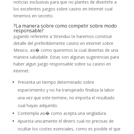
noticias exclusivas para que no plantes de divertirte a
los excelentes juegos sobre casino en internet cual
tenemos en secreto.
?La manera sobre como competir sobre modo
responsable?
Jugando referente a Strendus te haremos construir
detalle del preferiblemente casino en internet sobre
Mexico, asi� como queremos la cual diviertas de una
manera saludable. Estas son algunas sugerencias para
haber algun juego responsable sobre su casino en
internet:
Presenta un tiempo determinado sobre
esparcimiento y no ha transpirado finaliza la labor
una vez que este termine, no importa el resultado
cual hayas adquirido.
Contempla asi� como acepta una singladura.
Apuesta unicamente el dinero cual no precisas de
ocultar los costes esenciales, como es posible el que