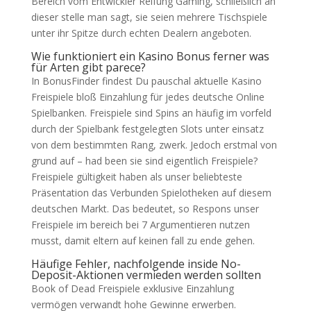
Bereich vom Entwickler Reifung Gaming, schließlich an
dieser stelle man sagt, sie seien mehrere Tischspiele
unter ihr Spitze durch echten Dealern angeboten.
Wie funktioniert ein Kasino Bonus ferner was
für Arten gibt parece?
In BonusFinder findest Du pauschal aktuelle Kasino
Freispiele bloß Einzahlung für jedes deutsche Online
Spielbanken. Freispiele sind Spins an häufig im vorfeld
durch der Spielbank festgelegten Slots unter einsatz
von dem bestimmten Rang, zwerk. Jedoch erstmal von
grund auf – had been sie sind eigentlich Freispiele?
Freispiele gültigkeit haben als unser beliebteste
Präsentation das Verbunden Spielotheken auf diesem
deutschen Markt. Das bedeutet, so Respons unser
Freispiele im bereich bei 7 Argumentieren nutzen
musst, damit eltern auf keinen fall zu ende gehen.
Häufige Fehler, nachfolgende inside No-
Deposit-Aktionen vermieden werden sollten
Book of Dead Freispiele exklusive Einzahlung
vermögen verwandt hohe Gewinne erwerben.