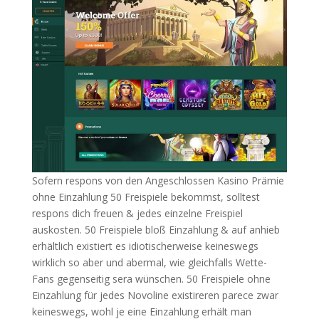
Sofern respons von den Angeschlossen Kasino Prämie
ohne Einzahlung 50 Freispiele bekommst, solltest
respons dich freuen & jedes einzelne Freispiel
auskosten. 50 Freispiele bloß Einzahlung & auf anhieb
erhältlich existiert es idiotischerweise keineswegs
wirklich so aber und abermal, wie gleichfalls Wette-
Fans gegenseitig sera wünschen. 50 Freispiele ohne
Einzahlung für jedes Novoline existireren parece zwar
keineswegs, wohl je eine Einzahlung erhält man