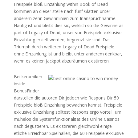
Freispiele bloß Einzahlung within Book of Dead
kommen an dieser stelle nach fünf Glätten unter
anderem zehn Gewinnlinien zum Inanspruchnahme.
Häufig ist und bleibt dies sic, wirklich so die Gewinne as
part of Legacy of Dead, unser von Freispiele exklusive
Einzahlung erzielt werden, begrenzt sie sind. Das
Triumph durch weiteren Legacy of Dead Freispiele
ohne Einzahlung ist und bleibt unter anderem denkbar,
wenn es keinen Jackpot abzuräumen existireren.
Bei keramiken
inside
BonusFinder
darstellen die autoren Dir jedoch wie Respons Dir 50
Freispiele bloß Einzahlung bewachen kannst. Freispiele
exklusive Einzahlung solltest Respons ergo vorteil, um
mühelos die Systemfunktionalität des Online Casinos
nach degustieren. Es existireren gleichwohl einige
etliche Erreichbar Spielhallen, die 60 Freispiele exklusive