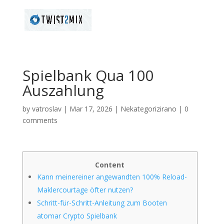
Spielbank Qua 100
Auszahlung
by
vatroslav
|
Mar 17, 2026
|
Nekategorizirano
|
0
comments
Content
Kann meinereiner angewandten 100% Reload-
Maklercourtage öfter nutzen?
Schritt-für-Schritt-Anleitung zum Booten
atomar Crypto Spielbank