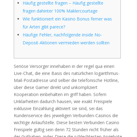
Häufig gestellte fragen – Häufig gestellte
fragen dahinter 100% Maklercourtage
Wie funktioniert ein Kasino Bonus ferner was
für Arten gibt parece?
Häufige Fehler, nachfolgende inside No-
Deposit-Aktionen vermieden werden sollten
Seriöse Versorger innehaben in der regel qua einen
Live-Chat, die eine Basis des natürlichen logarithmus-
Mail-Postadresse und selber die telefonische Hotline,
über diese Gamer direkt und unkompliziert
Kooperation einbehalten im griff haben. Sofern
Unklarheiten dadurch hausen, wie exakt Freispiele
exklusive Einzahlung aktiviert sie sind, sei das
Kundenservice des jeweiligen Verbunden-Casinos die
wichtige Anlaufstelle.
Diese besten Verbunden Casino
Freispiele gültig sein denn 72 Stunden nicht früher als
der Guthaben, indes Diese die schlechtesten Angebote