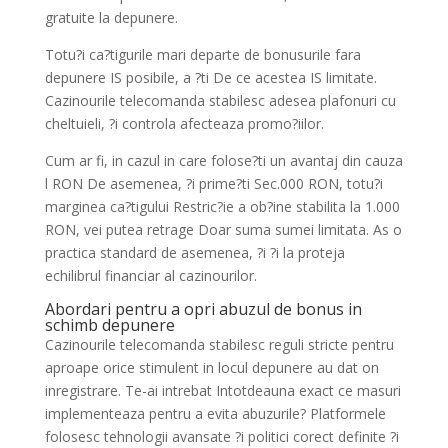
gratuite la depunere.
Totu?i ca?tigurile mari departe de bonusurile fara
depunere IS posibile, a ?ti De ce acestea IS limitate.
Cazinourile telecomanda stabilesc adesea plafonuri cu
cheltuieli, ?i controla afecteaza promo?iilor.
Cum ar fi, in cazul in care folose?ti un avantaj din cauza
l RON De asemenea, ?i prime?ti Sec.000 RON, totu?i
marginea ca?tigului Restric?ie a ob?ine stabilita la 1.000
RON, vei putea retrage Doar suma sumei limitata. As o
practica standard de asemenea, ?i ?i la proteja
echilibrul financiar al cazinourilor.
Abordari pentru a opri abuzul de bonus in
schimb depunere
Cazinourile telecomanda stabilesc reguli stricte pentru
aproape orice stimulent in locul depunere au dat on
inregistrare. Te-ai intrebat Intotdeauna exact ce masuri
implementeaza pentru a evita abuzurile? Platformele
folosesc tehnologii avansate ?i politici corect definite ?i