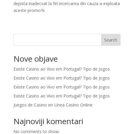
depista inadecvat la fel incercarea din cauza a exploata
aceste promo?ii.
Search
Nove objave
Existe Casino ao Vivo em Portugal? Tipo de Jogos
Existe Casino ao Vivo em Portugal? Tipo de Jogos
Existe Casino ao Vivo em Portugal? Tipo de Jogos
Existe Casino ao Vivo em Portugal? Tipo de Jogos
Juegos de Casino en Línea Casino Online
Najnoviji komentari
No comments to show.