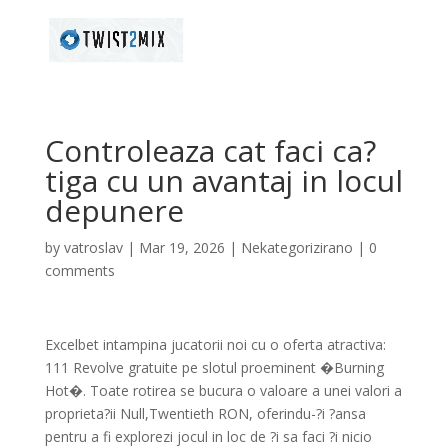
Controleaza cat faci ca?
tiga cu un avantaj in locul
depunere
by
vatroslav
|
Mar 19, 2026
|
Nekategorizirano
|
0
comments
Excelbet intampina jucatorii noi cu o oferta atractiva:
111 Revolve gratuite pe slotul proeminent �Burning
Hot�. Toate rotirea se bucura o valoare a unei valori a
proprieta?ii Null,Twentieth RON, oferindu-?i ?ansa
pentru a fi explorezi jocul in loc de ?i sa faci ?i nicio