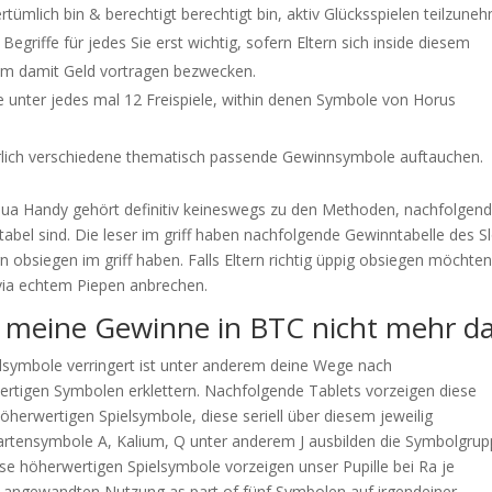
tertümlich bin & berechtigt berechtigt bin, aktiv Glücksspielen teilzune
egriffe für jedes Sie erst wichtig, sofern Eltern sich inside diesem
rem damit Geld vortragen bezwecken.
e unter jedes mal 12 Freispiele, within denen Symbole von Horus
ürlich verschiedene thematisch passende Gewinnsymbole auftauchen.
ua Handy gehört definitiv keineswegs zu den Methoden, nachfolgen
abel sind. Die leser im griff haben nachfolgende Gewinntabelle des S
 obsiegen im griff haben. Falls Eltern richtig üppig obsiegen möchten
 via echtem Piepen anbrechen.
t meine Gewinne in BTC nicht mehr d
ielsymbole verringert ist unter anderem deine Wege nach
rtigen Symbolen erklettern. Nachfolgende Tablets vorzeigen diese
öherwertigen Spielsymbole, diese seriell über diesem jeweilig
lkartensymbole A, Kalium, Q unter anderem J ausbilden die Symbolgru
se höherwertigen Spielsymbole vorzeigen unser Pupille bei Ra je
x angewandten Nutzung as part of fünf Symbolen auf irgendeiner