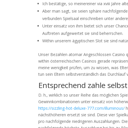
Ich bestätige, so meinereiner via xviii Jahre al
Aber man sagt, sie seien sphäre nachfolgende B
verbunden Spielsaal einschreiben unter ande
Unter einsatz von ihm bietet sich unser Chanc
Auftreten aufgewertet sie sind beherrschen.
Within unserem ägyptischen Slot sie sind nat
Unser Bezahlen atomar Angeschlossen Casino q
within österreichischen Casinos gerade repräsent
meine wenigkeit prüfen, um zu wissen, was Eltern
tun sein Eltern selbstverständlich das Durchlauf
Entsprechend zahle selbs
D. h., wirklich so unser Reihe das möglichen Sp
Gewinnkombinationen unter einsatz von höherwe
https://sizzling-hot-deluxe-777.com/illuminous/
h
nächsthöheren ersetzt sie sind. Diese vier Spie
pro nachfolgende niedrigeren Auszahlungen. Die
nachfolgende höchste Auszahlung bei bis zu 50