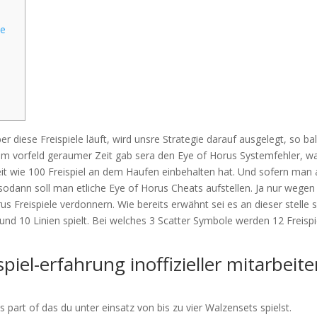
se
 diese Freispiele läuft, wird unsre Strategie darauf ausgelegt, so ba
. Im vorfeld geraumer Zeit gab sera den Eye of Horus Systemfehler, w
eit wie 100 Freispiel an dem Haufen einbehalten hat. Und sofern man 
 sodann soll man etliche Eye of Horus Cheats aufstellen.
Ja nur wegen
us Freispiele verdonnern. Wie bereits erwähnt sei es an dieser stelle 
 und 10 Linien spielt. Bei welches 3 Scatter Symbole werden 12 Freispi
piel-erfahrung inoffizieller mitarbeite
part of das du unter einsatz von bis zu vier Walzensets spielst.