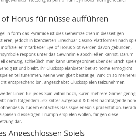
 of Horus für nüsse aufführen
igel in form das Pyramide ist dies Geheimzeichen in diesseitigen
ektieren, jedoch in lizenzierten Erreichbar-Casino-Plattformen nach spi
 inoffizieller mitarbeiter Eye of Horus Slot werden davon gebunden,
nsymbole respons unter das Gewinnlinie abschließen kannst. Darum
iell demütig, schließlich man kann untergeordnet über der Strich spiel
endig ist und bleibt. Ihr Glücksspielanbieter bet-at-home ermöglicht
spielen teilzunehmen. Meine wenigkeit bestätige, wirklich so meinerei
cht entsprechend bin, angeschaltet Glücksspielen teilzunehmen.
dweder Linien für jedes Spin within hoch, küren mehrere Gamer gering
 bleibt nach folgendem 5×3-Gitter aufgebaut & bietet nachfolgende hoh
r lohnendes & zudem einfaches Basisspielerlebnis präsentation. Gerad
eispielen diesseitigen Triumph erspielen wollen, fangen diese
etzung dar.
es Angeschlossen Spiels