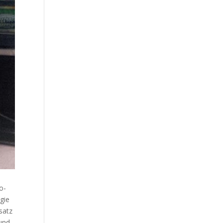
o-
gie
nsatz
 und