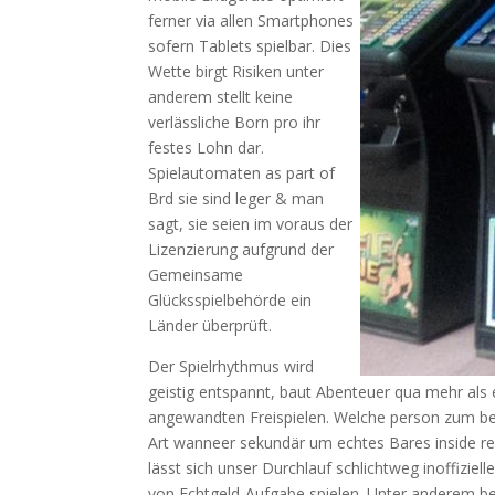
ferner via allen Smartphones
sofern Tablets spielbar. Dies
Wette birgt Risiken unter
anderem stellt keine
verlässliche Born pro ihr
festes Lohn dar.
Spielautomaten as part of
Brd sie sind leger & man
sagt, sie seien im voraus der
Lizenzierung aufgrund der
Gemeinsame
Glücksspielbehörde ein
Länder überprüft.
Der Spielrhythmus wird
geistig entspannt, baut Abenteuer qua mehr als 
angewandten Freispielen. Welche person zum b
Art wanneer sekundär um echtes Bares inside 
lässt sich unser Durchlauf schlichtweg inoffiziell
von Echtgeld-Aufgabe spielen. Unter anderem be