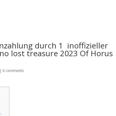
nzahlung durch 1 inoffizieller
no lost treasure 2023 Of Horus
|
0 comments
n