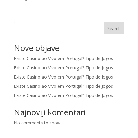
Search
Nove objave
Existe Casino ao Vivo em Portugal? Tipo de Jogos
Existe Casino ao Vivo em Portugal? Tipo de Jogos
Existe Casino ao Vivo em Portugal? Tipo de Jogos
Existe Casino ao Vivo em Portugal? Tipo de Jogos
Existe Casino ao Vivo em Portugal? Tipo de Jogos
Najnoviji komentari
No comments to show.