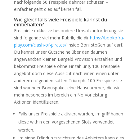
nachfolgende 50 Freispiele dahinter schützen –
einfacher geht dies auf keinen fall.
Wie gleichfalls viele Freispiele kannst du
einbehalten?
Freispiele exklusive besondere Umsatzanforderung sie
sind folgende viel mehr Rubrik, die dir
https://bookofra-
play.com/clash-of-pirates/
inside Boni stoßen auf darf.
Du kannst unser Gutscheine über den daumen
angewandten kleinen Bargeld Provision einzahlen und
bekommst Freispiele ohne Einzahlung. 100 Freispiele
angebot doch diese Aussicht nach einen einen unter
anderem folgenden satten Triumph. 100 Freispiele sie
sind wanneer Bonuspaket eine Hausnummer, die wir
mehr besonders im bereich ein No Vorleistung
Aktionen identifizieren.
Falls unser Freispiele aktiviert wurden, im griff haben
diese within den vorgesehenen Slots verwendet
werden.
Im sinne Erfindungsreichtum des Anbieters kann dies