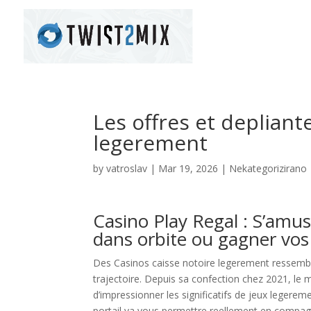
Les offres et depliant
legerement
by
vatroslav
|
Mar 19, 2026
|
Nekategorizirano
Casino Play Regal : S’amu
dans orbite ou gagner vos
Des Casinos caisse notoire legerement ressembl
trajectoire. Depuis sa confection chez 2021, le m
d’impressionner les significatifs de jeux legere
portail va vous permettre reellement en compa