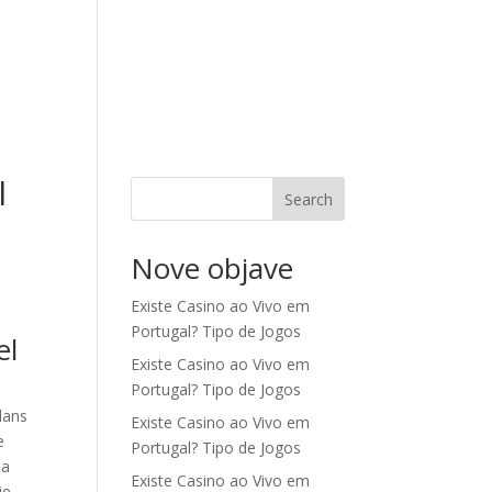
Home
O proizvodu
Kontakt
ENG
l
Search
Nove objave
Existe Casino ao Vivo em
Portugal? Tipo de Jogos
el
Existe Casino ao Vivo em
Portugal? Tipo de Jogos
dans
Existe Casino ao Vivo em
e
Portugal? Tipo de Jogos
la
Existe Casino ao Vivo em
ie