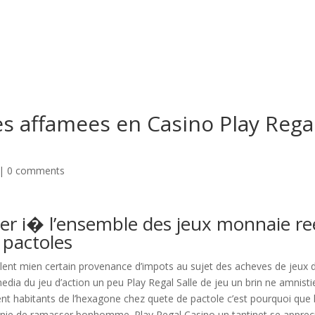
es affamees en Casino Play Rega
|
0 comments
ser i� l’ensemble des jeux monnaie re
 pactoles
ent mien certain provenance d’impots au sujet des acheves de jeux 
edia du jeu d’action un peu Play Regal Salle de jeu un brin ne amnisti
ment habitants de l’hexagone chez quete de pactole c’est pourquoi que 
gnie de ramasser bonhomme. Play Regal Casino un tantinet se apprec