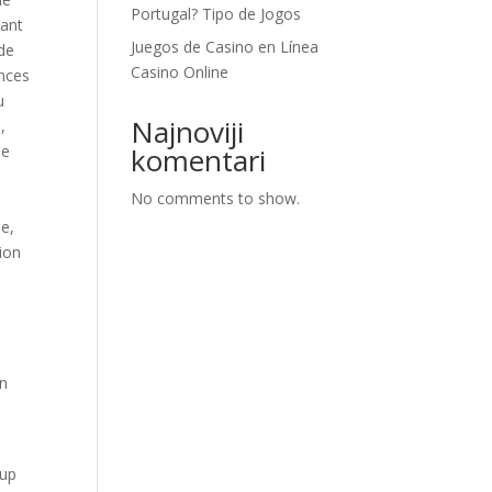
Portugal? Tipo de Jogos
nant
Juegos de Casino en Línea
 de
Casino Online
ences
u
Najnoviji
,
me
komentari
No comments to show.
le,
ion
on
oup