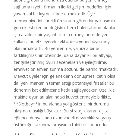
sağlama niyeti, firmanın ileriki gelişim hedefleri için
yaşamsal bir kıymet ifade etmektedir. Üye
memnuniyetini sürekli ön sırada gören bir yaklaşımla
gerçekleştirilen bu değişim, hem halen abone olanlar
için aralıksız bir yaşantı temin etmeyi hem de yeni
kullanıcıları etkileyerek sektördeki yerini büyütmeyi
planlamaktadır. Bu yenilenme, yalnızca bir ad
farklılaşmasının ötesinde, daha dayanıklı bir altyapı,
zenginleştirilmiş oyun seçenekleri ve iyileştirilmiş
emniyet önlemleri sunma sözünü de barındırmaktadır.
Mevcut üyeler için geleneklerin dönüşmesi çetin olsa
da, yeni markanın temin ettiği potansiyel fırsatlar bu
dönemin kat edilmesine katkı sağlayacaktır. Özellikle
makine oyunları alanındaki kuvvetlenmeyle birlikte,
**Slotbey**’in bu alanda yol gösterici bir duruma
ulaşma olasılığı büyüktür. Bu stratejik karar, dijital
eğlence dünyasında uzun vadeli devamlılık ve yarış
üstünlüğü kazanma arayışının tabii bir sonucudur.