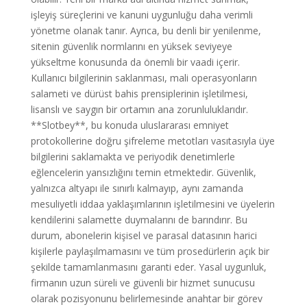
işleyiş süreçlerini ve kanuni uygunluğu daha verimli
yönetme olanak tanır. Ayrıca, bu denli bir yenilenme,
sitenin güvenlik normlarını en yüksek seviyeye
yükseltme konusunda da önemli bir vaadi içerir.
Kullanıcı bilgilerinin saklanması, mali operasyonların
salameti ve dürüst bahis prensiplerinin işletilmesi,
lisanslı ve saygın bir ortamın ana zorunluluklarıdır.
**Slotbey**, bu konuda uluslararası emniyet
protokollerine doğru şifreleme metotları vasıtasıyla üye
bilgilerini saklamakta ve periyodik denetimlerle
eğlencelerin yansızlığını temin etmektedir. Güvenlik,
yalnızca altyapı ile sınırlı kalmayıp, aynı zamanda
mesuliyetli iddaa yaklaşımlarının işletilmesini ve üyelerin
kendilerini salamette duymalarını de barındırır. Bu
durum, abonelerin kişisel ve parasal datasının harici
kişilerle paylaşılmamasını ve tüm prosedürlerin açık bir
şekilde tamamlanmasını garanti eder. Yasal uygunluk,
firmanın uzun süreli ve güvenli bir hizmet sunucusu
olarak pozisyonunu belirlemesinde anahtar bir görev