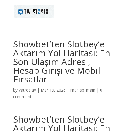
Showbet’ten Slotbey’e
Aktarım Yol Haritası: En
Son Ulaşım Adresi,
Hesap Girişi ve Mobil
Fırsatlar
by
vatroslav
|
Mar 19, 2026
|
mar_sb_main
|
0
comments
Showbet’ten Slotbey’e
Aktarım Yol Haritası: En