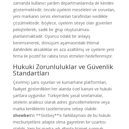
zamanda kullanıcı yardım departmanlarında de kendini
göstermektedir; önceki üyelerin meseleleri ve sorunları,
yeni markanın servis elemanları tarafından ivedilikle
çözülmektedir. Böylece, üyelerin siteye olan güvenleri
pekiştirilerek, sadık bir grup oluşturulması
planlanmaktadır. Oyuncu odaklı bir anlayış
benimsenerek, dönüşüm aşamasındaki ihtimal
dahilindeki aksaklıklar en aza azaltılmış ve üyelerin yeni
firma ile pozitif bir rabıta tesis etmeleri hedeflenmiştir.
Hukuki Zorunluluklar ve Güvenlik
Standartları
Çevrimiçi şans oyunları ve kumarhane platformları,
faaliyet gösterdikleri her alanda özel kanuni ve hukuki
şartlara uygundur. Türkiye’deki yasal sınırlamalar,
sitelerin aralıksız olarak adres güncellemelerine veya
marka kimliklerini tazelemesine sebep olabilir.
showbet
‘in **Slotbey**’e farklılaşması de bu hukuki
mecburiyetlere adapte olma gayretinin bir uzantısı
olabilir. Yeni bir marka adı altında hizmet sunmak,