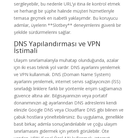
sergileyebilir, bu nedenle URL’yi itina ile kontrol etmek
ve herhangi bir şüphe halinde müşteri hizmetleriyle
temasa geçmek en isabetli yaklaşımdır. Bu koruyucu
adımlar, üyelerin **Slotbey** deneyimlerini güvenli bir
şekilde sürdürmelerini sağlar.
DNS Yapılandırması ve VPN
İstimali
Ulaşım sınırlamalarıyla muhatap olunduğunda, azalar
için iki esas teknik yol vardır: DNS ayarlarını yenilemek
ve VPN kullanmak. DNS (Domain Name System)
ayarlarını yenilemek, internet servis sağlayıcınızın (İSS)
sınırladığı linklere farklı bir yöntemle erişim sağlamanızı
güvence altına alır. Bilgisayarınızın veya portatif
donanımınızın ağ ayarlarından DNS adreslerini kendi
elinizle Google DNS veya Cloudflare DNS gibi bilinen ve
çabuk hostlara yöneltebilirsiniz. Bu uygulama, genellikle
basit birkaç adımla sonuçlandırılabilir ve çoğu ulaşım
sınırlamasını gidermek için yeterli görülebilir. Öte