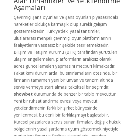
Alan Dinamikleri ve Yetkilendirme
Aşamaları
Çevrimiçi şans oyunları ve şans oyunları piyasasındaki
hareketler oldukça karmaşık olup sürekli gelişim
göstermektedir. Türkiye’deki yasal tanzimler,
uluslararası menşeli çevrimiçi oyun platformlarının
faaliyetlerini vasıtasız bir şekilde tesir etmektedir.
Bilişim ve İletişim Kurumu (BTK) tarafından yürütülen
ulaşım engellemeleri, platformların aralıksız olarak
adres güncellemeleri yapmasını mecburi kılmaktadır.
Fakat kimi durumlarda, bu sınırlamaların ötesinde, bir
firmanın tamamen yeni bir unvan ve tanzim altında
servis vermeye start alması taktiksel bir seçimdir.
showbet
durumunda de benzer bir tablo mevcuttur.
Yeni bir ruhsatlandırma evresi veya mevcut
yetkilendirmenin farklı bir şirket bünyesinde
yenilenmesi, bu denli bir farklılaşmayı başlatabilir.
Küresel pazarlarda servis sunan firmalar, değişik hukuk
bölgelerinin yasal şartlarına uyum göstermek niyetiyle
marka imajlarını ve faaliyet sistemlerini yeniden