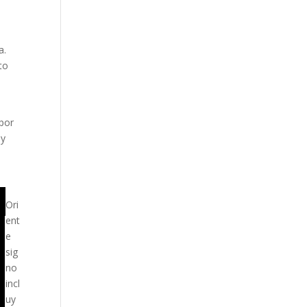
o
a.
to
 por
 y
Ori
ent
e
sig
no
incl
uy