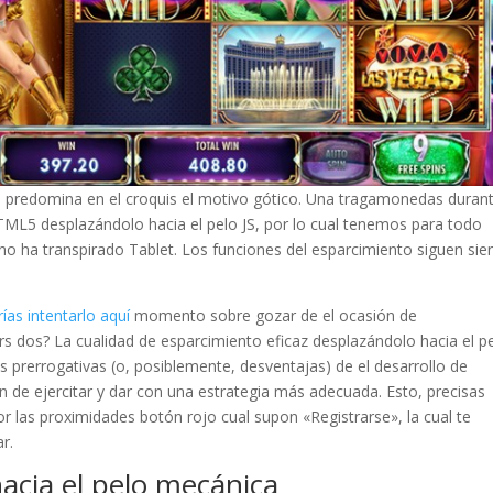
e predomina en el croquis el motivo gótico. Una tragamonedas duran
TML5 desplazándolo hacia el pelo JS, por lo cual tenemos para todo
 no ha transpirado Tablet. Los funciones del esparcimiento siguen si
as intentarlo aquí
momento sobre gozar de el ocasión de
 dos? La cualidad de esparcimiento eficaz desplazándolo hacia el p
prerrogativas (o, posiblemente, desventajas) de el desarrollo de
n de ejercitar y dar con una estrategia más adecuada. Esto, precisas
or las proximidades botón rojo cual supon «Registrarse», la cual te
r.
hacia el pelo mecánica