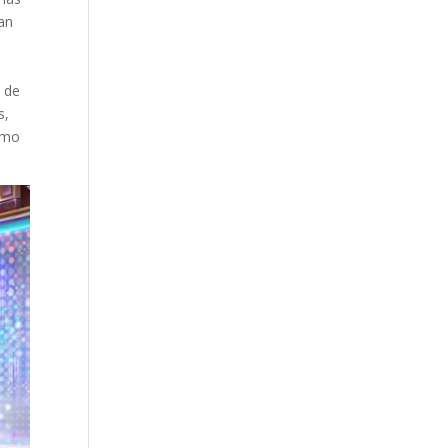
an
n de
s,
como