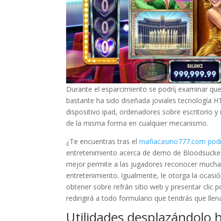
Durante el esparcimiento se podrí¡ examinar qu
bastante ha sido diseñada joviales tecnología H
dispositivo ipad, ordenadores sobre escritorio y
de la misma forma en cualquier mecanismo.
¿Te encuentras tras el
mafiacasino777.com podrí
entretenimiento acerca de demo de Bloodsuckers
mejor permite a las jugadores reconocer muchas 
entretenimiento. Igualmente, le otorga la ocasió
obtener sobre refrán sitio web y presentar clic p
redirigirá a todo formulario que tendrás que llena
Utilidades desplazándolo 