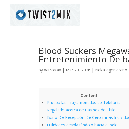
Blood Suckers Megaw
Entretenimiento De b
by
vatroslav
|
Mar 20, 2026
|
Nekategorizirano
Content
Prueba las Tragamonedas de Telefonía
Regalado acerca de Casinos de Chile
Bono De Recepción De Cero millas Individu
Utilidades desplazándolo hacia el pelo