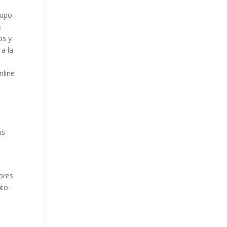
rupo
s
os y
a la
nline
ores
to.